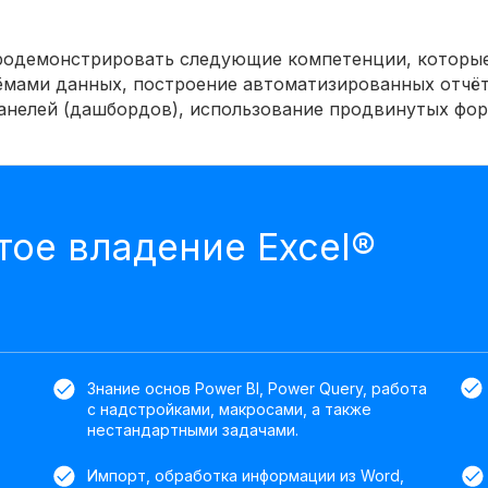
родемонстрировать следующие компетенции, которые 
ёмами данных, построение автоматизированных отчёт
нелей (дашбордов), использование продвинутых форм
ое владение Excel®
Знание основ Power BI, Power Query, работа
с надстройками, макросами, а также
нестандартными задачами.
Импорт, обработка информации из Word,