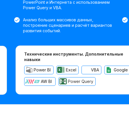
PowerPoint и Интернета с использованием
Power Query и VBA.
Анализ больших массивов данных,
построение сценариев и расчёт вариантов
развития событий.
Технические инструменты. Дополнительные
навыки
Power BI
Excel
VBA
Google
AW BI
Power Query