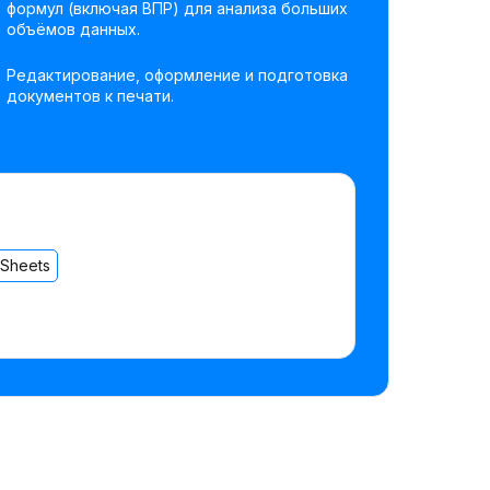
формул (включая ВПР) для анализа больших
объёмов данных.
Редактирование, оформление и подготовка
документов к печати.
 Sheets