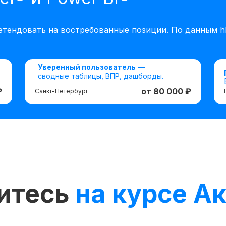
етендовать на востребованные позиции. По данным hh
Уверенный пользователь
—
сводные таблицы, ВПР, дашборды.
₽
от 80 000 ₽
Санкт-Петербург
читесь
на курсе А