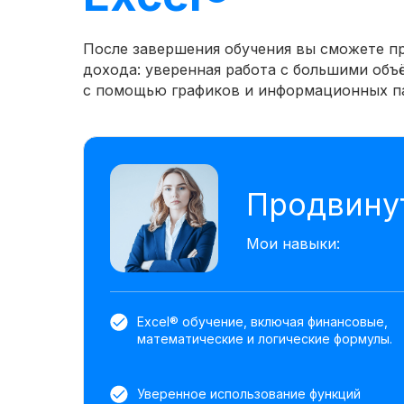
После завершения обучения вы сможете п
дохода: уверенная работа с большими объ
с помощью графиков и информационных па
Продвинут
Мои навыки:
Excel® обучение, включая финансовые,
математические и логические формулы.
Уверенное использование функций