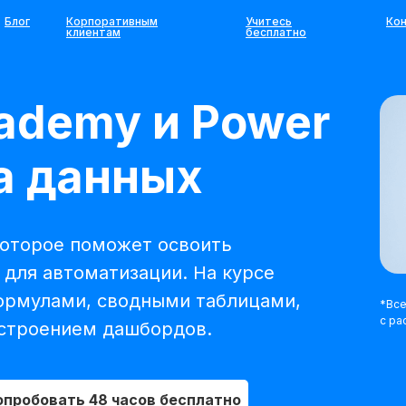
Блог
Корпоративным
Учитесь
Ко
клиентам
бесплатно
cademy и Power
за данных
 которое поможет освоить
для автоматизации. На курсе
формулами, сводными таблицами,
*Все
с ра
остроением дашбордов.
опробовать 48 часов бесплатно