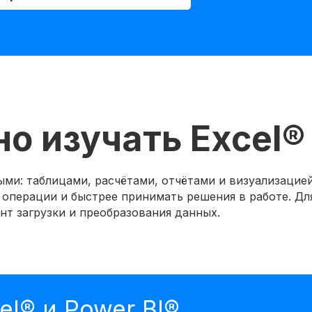
о изучать Excel®
ыми: таблицами, расчётами, отчётами и визуализацие
перации и быстрее принимать решения в работе. Для
т загрузки и преобразования данных.
el® и Power BI®