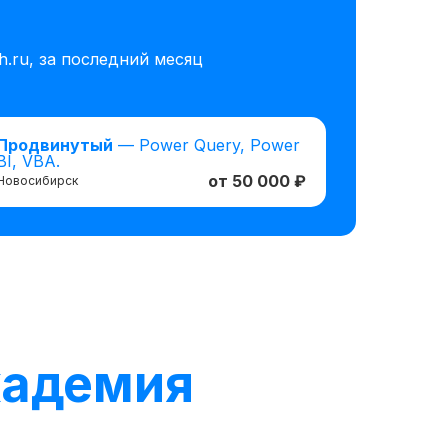
.ru, за последний месяц
Продвинутый
— Power Query, Power
BI, VBA.
от 50 000 ₽
Новосибирск
кадемия