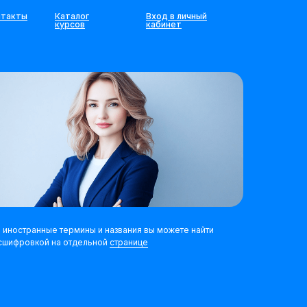
нтакты
Каталог
Вход в личный
курсов
кабинет
 иностранные термины и названия вы можете найти
сшифровкой на отдельной
странице