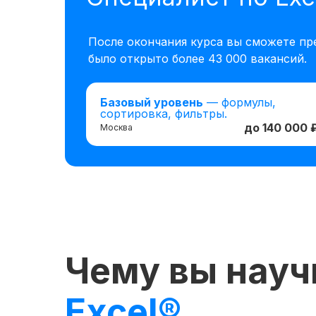
После окончания курса вы сможете пр
было открыто более 43 000 вакансий.
Базовый уровень
— формулы,
сортировка, фильтры.
до 140 000 
Москва
Чему вы нау
Excel®