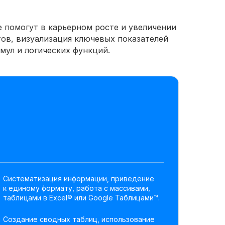
помогут в карьерном росте и увеличении
ов, визуализация ключевых показателей
ул и логических функций.
Систематизация информации, приведение
к единому формату, работа с массивами,
таблицами в Excel® или Google Таблицами™.
Создание сводных таблиц, использование