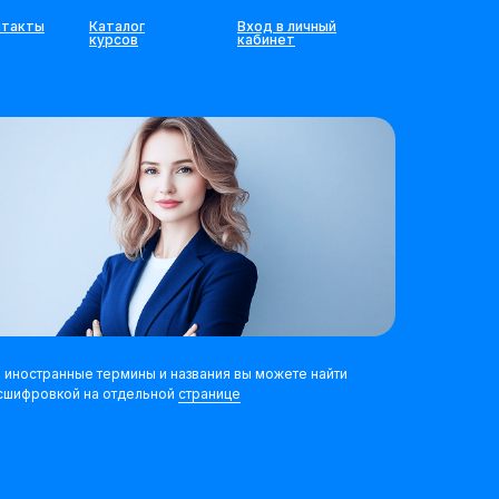
нтакты
Каталог
Вход в личный
курсов
кабинет
 иностранные термины и названия вы можете найти
сшифровкой на отдельной
странице