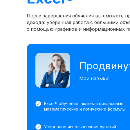
После завершения обучения вы сможете п
дохода: уверенная работа с большими объ
с помощью графиков и информационных па
Продвинут
Мои навыки:
Excel® обучение, включая финансовые,
математические и логические формулы.
Уверенное использование функций