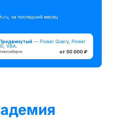
.ru, за последний месяц
Продвинутый
— Power Query, Power
BI, VBA.
от 50 000 ₽
Новосибирск
кадемия