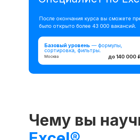
После окончания курса вы сможете пр
было открыто более 43 000 вакансий.
Базовый уровень
— формулы,
сортировка, фильтры.
до 140 000 
Москва
Чему вы нау
Excel®