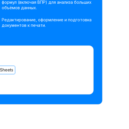
формул (включая ВПР) для анализа больших
объёмов данных.
Редактирование, оформление и подготовка
документов к печати.
 Sheets