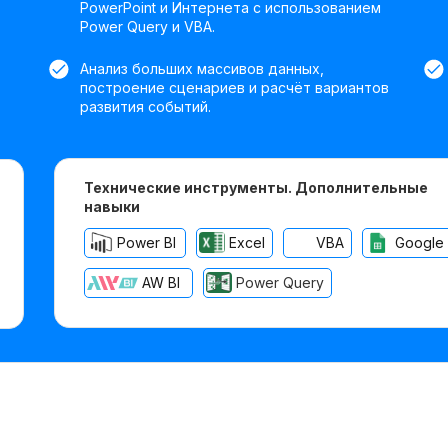
PowerPoint и Интернета с использованием
Power Query и VBA.
Анализ больших массивов данных,
построение сценариев и расчёт вариантов
развития событий.
Технические инструменты. Дополнительные
навыки
Power BI
Excel
VBA
Google
AW BI
Power Query