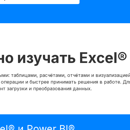
о изучать Excel®
ыми: таблицами, расчётами, отчётами и визуализацие
перации и быстрее принимать решения в работе. Для
т загрузки и преобразования данных.
el® и Power BI®