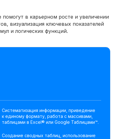
помогут в карьерном росте и увеличении
ов, визуализация ключевых показателей
ул и логических функций.
Систематизация информации, приведение
к единому формату, работа с массивами,
таблицами в Excel® или Google Таблицами™.
Создание сводных таблиц, использование