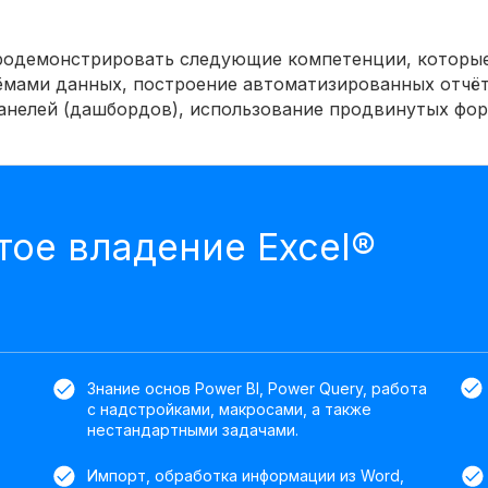
родемонстрировать следующие компетенции, которые 
ёмами данных, построение автоматизированных отчёт
нелей (дашбордов), использование продвинутых форм
ое владение Excel®
Знание основ Power BI, Power Query, работа
с надстройками, макросами, а также
нестандартными задачами.
Импорт, обработка информации из Word,