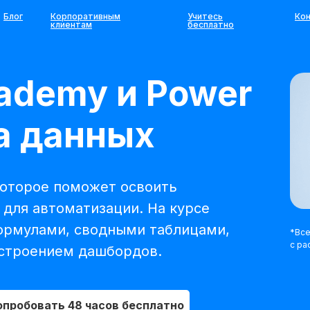
Блог
Корпоративным
Учитесь
Ко
клиентам
бесплатно
cademy и Power
за данных
 которое поможет освоить
для автоматизации. На курсе
формулами, сводными таблицами,
*Все
с ра
остроением дашбордов.
опробовать 48 часов бесплатно