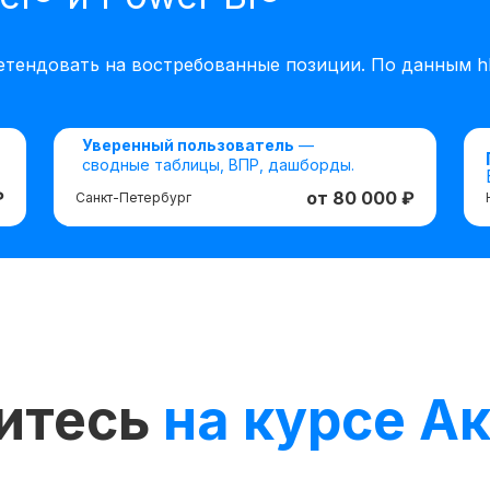
етендовать на востребованные позиции. По данным hh
Уверенный пользователь
—
сводные таблицы, ВПР, дашборды.
₽
от 80 000 ₽
Санкт-Петербург
читесь
на курсе А