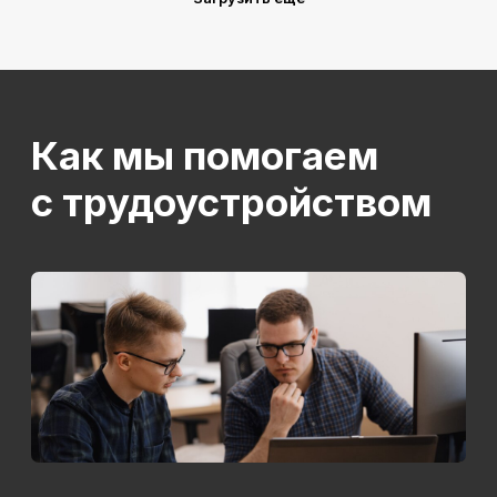
Получить консультацию
О SF Education
О нас
Блог
Контакты
Наши эксперты
Правовая информация
Сведения об образовательной организации
Отзывы
Cловарь иностранных терминов