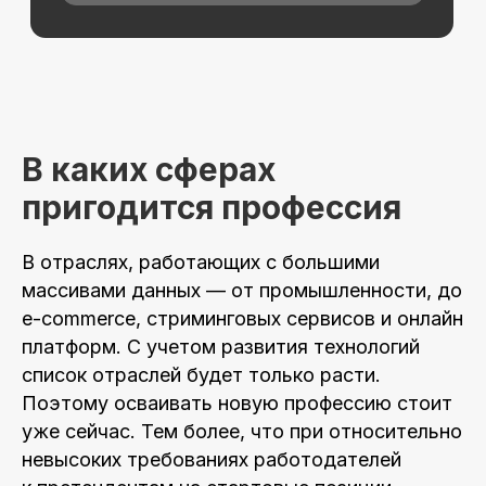
В каких сферах
пригодится профессия
В отраслях, работающих с большими
Хотите понять,
массивами данных — от промышленности, до
подходит ли вам
e-commerce, стриминговых сервисов и онлайн
платформ. С учетом развития технологий
данная
список отраслей будет только расти.
профессия?
Поэтому осваивать новую профессию стоит
уже сейчас. Тем более, что при относительно
Попробовать 48 часов бесплатно
невысоких требованиях работодателей