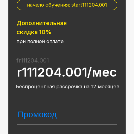
Юридический адрес: 125438, Г.МОСКВА,
ВН.ТЕР.Г. МУНИЦИПАЛЬНЫЙ ОКРУГ КОПТЕВО, УЛ
МИХАЛКОВСКАЯ, Д. 63Б СТР. 1 , ПОМЕЩ. 10/3
© 2026 SF Education
ООО «Современные формы образования»
использует файлы «cookie», с целью
персонализации сервисов и повышения удобства
пользования веб-сайтом. «Cookie» представляют
собой небольшие файлы, содержащие информацию
о предыдущих посещениях веб-сайта. Если
вы не хотите использовать файлы «cookie»,
измените настройки браузера.