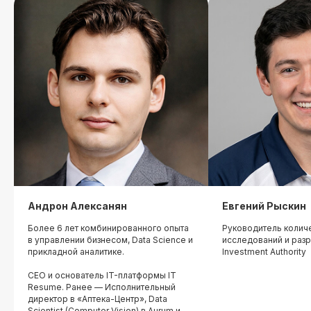
До окончания акции осталось
00
00
00
00
дней
часов
минута
секунда
Андрон Алексанян
Евгений Рыскин
Более 6 лет комбинированного опыта
Руководитель колич
в управлении бизнесом, Data Science и
исследований и разр
прикладной аналитике.
Investment Authority
CEO и основатель IT-платформы IT
Resume. Ранее — Исполнительный
директор в «Аптека-Центр», Data
Scientist (Computer Vision) в Aurum и