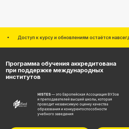
Доступ к курсу и обновлениям остаётся навсегда!
Программа обучения аккредитована
при поддержке международных
институтов
HISTES
— это Европейская Ассоциация ВУЗов
и преподавателей высшей школы, которая
Выдаем международный дип
Лицензия на осуществление
проводит независимую оценку качества
с Европейской Ассоциацией 
образовательной деятельности
образования и конкурентоспособности
Histes
№ Л035−01 271−78/00177 402
учебного заведения
При дополнительной
Проверить регистраци
регистрации