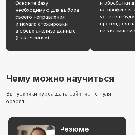
и обработки 
Освоите базу,
на профессио
необходимую для выбора
уровне и буде
Владею знаниями о структурах и типах
своего направления
данных в БД
претендовать
и начала стажировки
на увеличени
в сфере анализа данных
Разбираюсь в принципах поиска
взаимосвязей, трендов, интеграций
(Data Science)
со сторонними сервисами
Знаю SVM и алгоритмы машинного
обучения random forest
Разбираюсь в роли фьючерсов,
форвардов в хеджировании
торговых позиций
Чему можно научиться
Работаю с массивами данных, владею
фундаментальными знаниями
математического анализа, статистики,
Выпускники курса дата сайнтист с нуля
линейной алгебры
освоят:
Знаю как использовать инструменты для
структурирования, преобразования,
визуализации данных
40 практических работ, которые вы можете