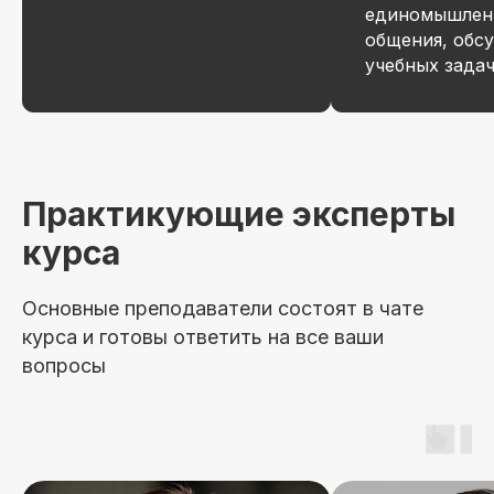
единомышлен
общения, обс
Сделаем скидку! Если вы нашли
похожий курс дешевле
учебных зада
Потоковый и асинхронный
формат обучения
До 50% экономии на покупку
по нашей программе обмена
Практикующие эксперты
курса
Основные преподаватели состоят в чате
курса и готовы ответить на все ваши
вопросы
Новая профессия
Подробнее
к сентябрю