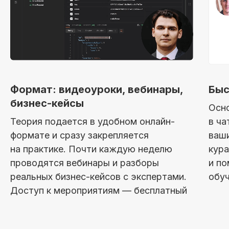
Получить полную
Формат: видеоуроки, вебинары,
Быс
программу курса
бизнес-кейсы
Осн
в PDF или попробовать
Теория подается в удобном онлайн-
в ча
48 часов бесплатного
формате и сразу закрепляется
ваши
демо-доступа
ко всему курсу
на практике. Почти каждую неделю
кура
проводятся вебинары и разборы
и по
реальных бизнес-кейсов с экспертами.
обу
Попробовать 48 часов бесплатно
Доступ к мероприятиям — бесплатный
Получить программу