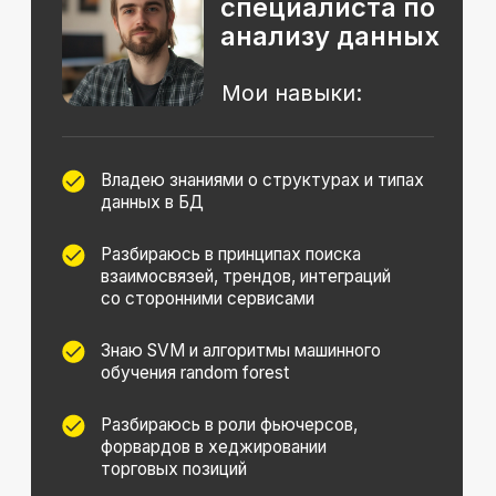
включить в свое портфолио
Изменил модель монетизации
платформы с тестами
и задачами
Написал и сократил до минимума SQL
запросы для расчета метрик
активности и баланса пользователей
на платформе
Технические инструменты.
Дополнительные навыки
Python
ООП
Github
gunicorn
Plotly
nginx
Numpy
SQL
API на Django
Docker
Юкасса
Seaborn
Pandas
CRM/Trello