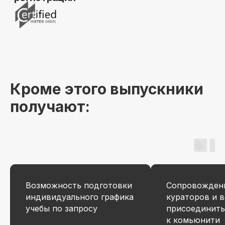
fr111204.001
r111204.001/мес
Беспроцентная рассрочка на 12 месяцев
Кроме этого выпускники
получают:
Применить
Получить консультацию
Оплатить
Возможность подготовки
Сопровожден
индивидуального графика
кураторов и 
учебы по запросу
присоединить
Доступ к курсу, обновлениям
к комьюнити
и чату курса остаётся навсегда!