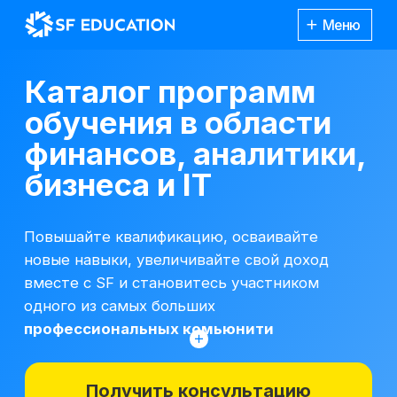
Меню
Каталог программ
обучения в области
финансов, аналитики,
бизнеса и IT
Повышайте квалификацию, осваивайте
новые навыки, увеличивайте свой доход
вместе с SF и становитесь участником
одного из самых больших
профессиональных комьюнити
Получить консультацию
*Все иностранные термины и названия
вы можете найти с расшифровкой
Каталог
курсов
на отдельной
странице