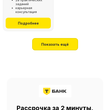
28 практических
заданий
+7
карьерная
консультация
Получить консультацию
Подробнее
Нажимая на кнопку, я соглашаюсь
на
обработку персональных данных
Показать ещё
О SF Education
О нас
Блог
Контакты
Наши эксперты
Правовая информация
Сведения об образовательной организации