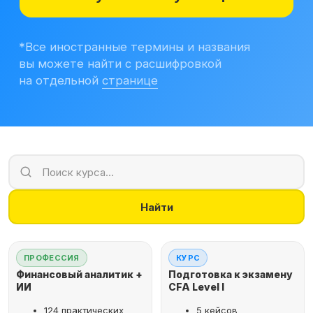
Учитесь бесплатно
Корпоративным клиентам
Контакты
Блог
Вход в личный кабинет
Найти
ПРОФЕССИЯ
КУРС
Финансовый аналитик +
Подготовка к экзамену
ИИ
CFA Level I
124 практических
5 кейсов