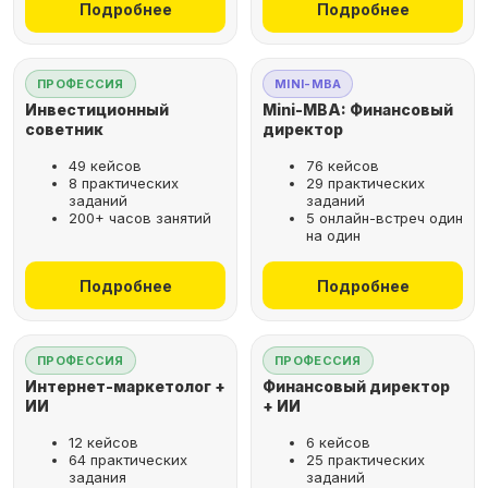
Подробнее
Подробнее
ПРОФЕССИЯ
MINI-MBA
Инвестиционный
Mini-MBA: Финансовый
советник
директор
49 кейсов
76 кейсов
8 практических
29 практических
заданий
заданий
200+ часов занятий
5 онлайн-встреч один
на один
Подробнее
Подробнее
ПРОФЕССИЯ
ПРОФЕССИЯ
Интернет-маркетолог +
Финансовый директор
ИИ
+ ИИ
12 кейсов
6 кейсов
64 практических
25 практических
задания
заданий
Рассрочка за 2 минуты,