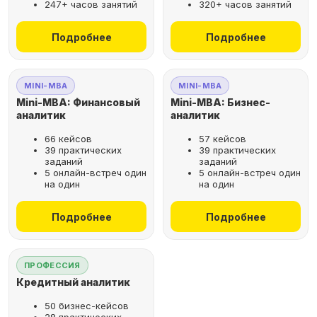
247+ часов занятий
320+ часов занятий
не выходя из дома
Подробнее
Подробнее
Выбрать курс
MINI-MBA
MINI-MBA
Mini-MBA: Финансовый
Mini-MBA: Бизнес-
аналитик
аналитик
66 кейсов
57 кейсов
Оставьте заявку
39 практических
39 практических
заданий
заданий
на бесплатную
5 онлайн-встреч один
5 онлайн-встреч один
консультацию
на один
на один
Поможем подобрать
Подробнее
Подробнее
оптимальную программу для
вашего карьерного развития
ПРОФЕССИЯ
Кредитный аналитик
50 бизнес-кейсов