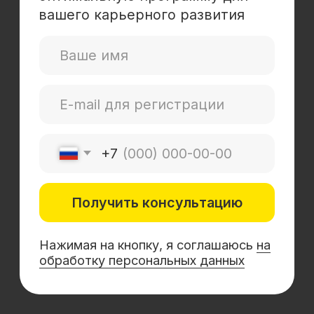
Mini-MBA
Банковским сотрудникам
Soft Skills
Excel
Удаленные профессии
Навыки
Каталог курсов
+7 (800) 555-14-39
info@sflearning.org
Лицензия на осуществление образовательной
деятельности № Л035−01 271−78/00177 402