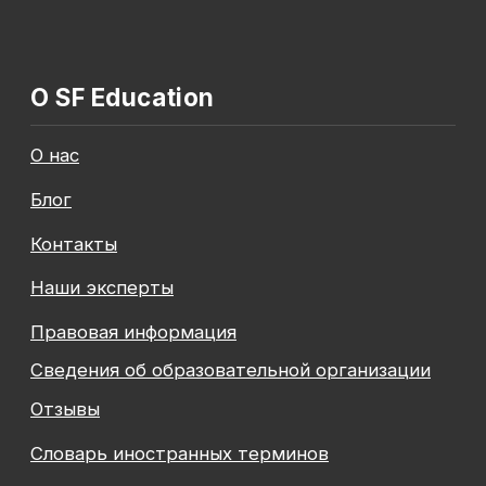
Общество с ограниченной ответственностью
«Современные формы образования»
ОГРН 1197847049179
ИНН 7841081586
КПП 774301001
Юридический адрес: 125438, Г.МОСКВА,
ВН.ТЕР.Г. МУНИЦИПАЛЬНЫЙ ОКРУГ КОПТЕВО, УЛ
МИХАЛКОВСКАЯ, Д. 63Б СТР. 1 , ПОМЕЩ. 10/3
© 2026 SF Education
ООО «Современные формы образования»
использует файлы «cookie», с целью
персонализации сервисов и повышения удобства
пользования веб-сайтом. «Cookie» представляют
собой небольшие файлы, содержащие информацию
о предыдущих посещениях веб-сайта. Если
вы не хотите использовать файлы «cookie»,
измените настройки браузера.
Новая профессия
Подробнее
к сентябрю