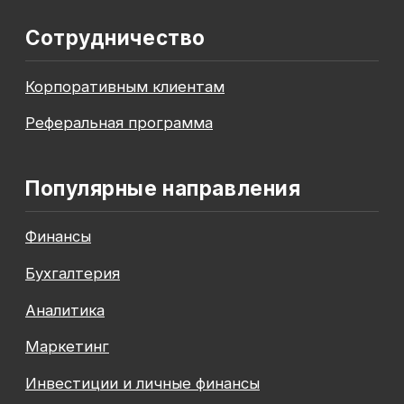
До окончания акции осталось
00
00
00
00
дней
часов
минута
секунда