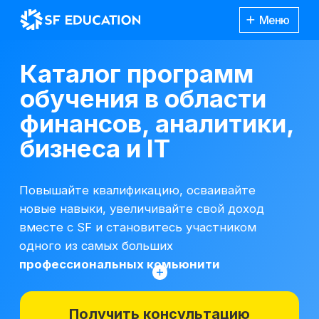
Меню
Каталог программ
обучения в области
финансов, аналитики,
бизнеса и IT
Повышайте квалификацию, осваивайте
новые навыки, увеличивайте свой доход
вместе с SF и становитесь участником
одного из самых больших
профессиональных комьюнити
Получить консультацию
*Все иностранные термины и названия
вы можете найти с расшифровкой
Каталог
курсов
на отдельной
странице