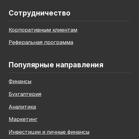
До окончания акции осталось
00
00
00
00
дней
часов
минута
секунда