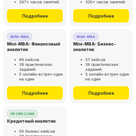
247+ часов занятий
320+ часов занятий
не выходя из дома
Подробнее
Подробнее
Выбрать курс
MINI-MBA
MINI-MBA
Mini-MBA: Финансовый
Mini-MBA: Бизнес-
аналитик
аналитик
66 кейсов
57 кейсов
Оставьте заявку
39 практических
39 практических
заданий
заданий
на бесплатную
5 онлайн-встреч один
5 онлайн-встреч один
консультацию
на один
на один
Поможем подобрать
Подробнее
Подробнее
оптимальную программу для
вашего карьерного развития
ПРОФЕССИЯ
Кредитный аналитик
50 бизнес-кейсов