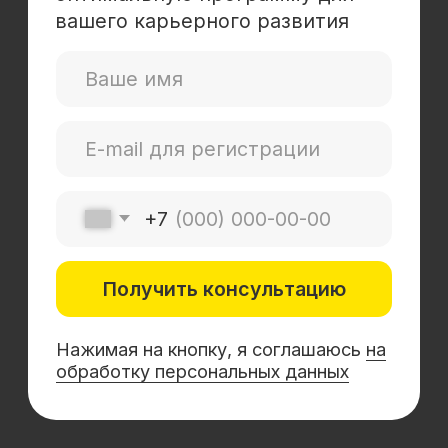
Mini-MBA
Банковским сотрудникам
Soft Skills
Excel
Удаленные профессии
Навыки
Каталог курсов
+7 (800) 555-14-39
info@sflearning.org
Лицензия на осуществление образовательной
деятельности № Л035−01 271−78/00177 402