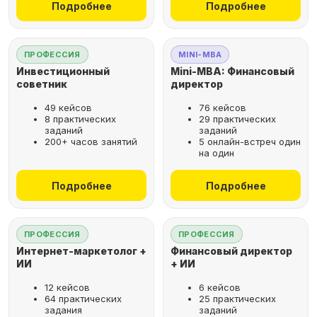
Подробнее
Подробнее
ПРОФЕССИЯ
MINI-MBA
Инвестиционный
Mini-MBA: Финансовый
советник
директор
49 кейсов
76 кейсов
8 практических
29 практических
заданий
заданий
200+ часов занятий
5 онлайн-встреч один
на один
Подробнее
Подробнее
ПРОФЕССИЯ
ПРОФЕССИЯ
Интернет-маркетолог +
Финансовый директор
ИИ
+ ИИ
12 кейсов
6 кейсов
64 практических
25 практических
задания
заданий
Рассрочка за 2 минуты,