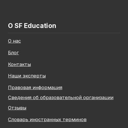
Общество с ограниченной ответственностью
«Современные формы образования»
ОГРН 1197847049179
ИНН 7841081586
КПП 774301001
Юридический адрес: 125438, Г.МОСКВА,
ВН.ТЕР.Г. МУНИЦИПАЛЬНЫЙ ОКРУГ КОПТЕВО, УЛ
МИХАЛКОВСКАЯ, Д. 63Б СТР. 1 , ПОМЕЩ. 10/3
© 2026 SF Education
ООО «Современные формы образования»
использует файлы «cookie», с целью
персонализации сервисов и повышения удобства
пользования веб-сайтом. «Cookie» представляют
собой небольшие файлы, содержащие информацию
о предыдущих посещениях веб-сайта. Если
вы не хотите использовать файлы «cookie»,
измените настройки браузера.
Новая профессия
Подробнее
к сентябрю