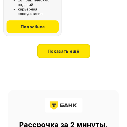
28 практических
заданий
+7
карьерная
консультация
Получить консультацию
Подробнее
Нажимая на кнопку, я соглашаюсь
на
обработку персональных данных
Показать ещё
О SF Education
О нас
Блог
Контакты
Наши эксперты
Правовая информация
Сведения об образовательной организации