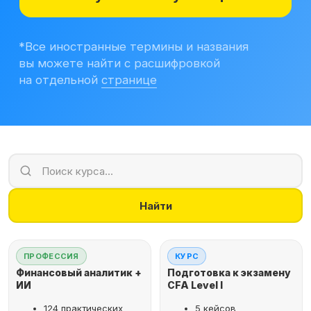
Учитесь бесплатно
Корпоративным клиентам
Контакты
Блог
Вход в личный кабинет
Найти
ПРОФЕССИЯ
КУРС
Финансовый аналитик +
Подготовка к экзамену
ИИ
CFA Level I
124 практических
5 кейсов