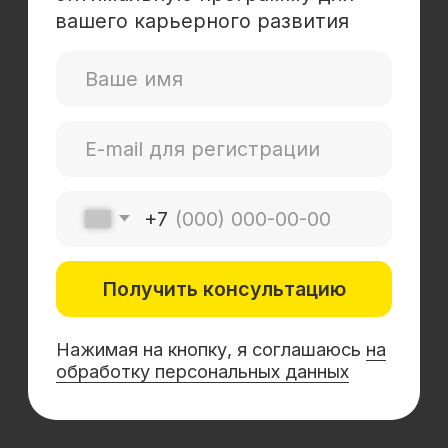
Mini-MBA
Банковским сотрудникам
Soft Skills
Excel
Удаленные профессии
Навыки
Каталог курсов
+7 (800) 555-14-39
info@sflearning.org
Лицензия на осуществление образовательной
деятельности № Л035−01 271−78/00177 402