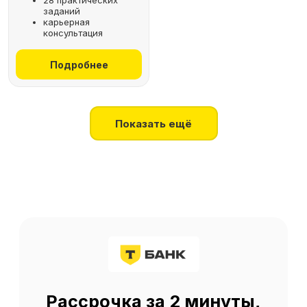
28 практических
заданий
+7
карьерная
консультация
Получить консультацию
Подробнее
Нажимая на кнопку, я соглашаюсь
на
обработку персональных данных
Показать ещё
О SF Education
О нас
Блог
Контакты
Наши эксперты
Правовая информация
Сведения об образовательной организации