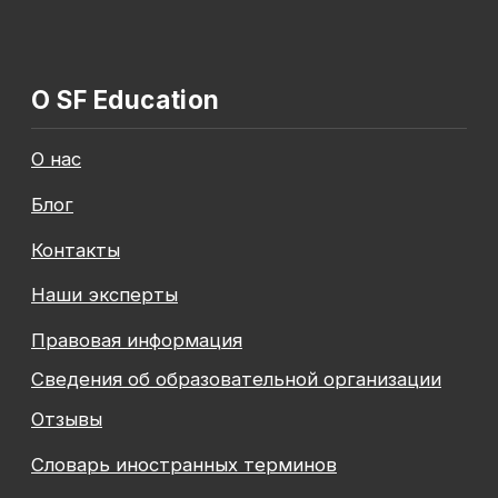
Общество с ограниченной ответственностью
«Современные формы образования»
ОГРН 1197847049179
ИНН 7841081586
КПП 774301001
Юридический адрес: 125438, Г.МОСКВА,
ВН.ТЕР.Г. МУНИЦИПАЛЬНЫЙ ОКРУГ КОПТЕВО, УЛ
МИХАЛКОВСКАЯ, Д. 63Б СТР. 1 , ПОМЕЩ. 10/3
© 2026 SF Education
ООО «Современные формы образования»
использует файлы «cookie», с целью
персонализации сервисов и повышения удобства
пользования веб-сайтом. «Cookie» представляют
собой небольшие файлы, содержащие информацию
о предыдущих посещениях веб-сайта. Если
вы не хотите использовать файлы «cookie»,
измените настройки браузера.
Август — время
инвестировать
Подробнее
в себя вместе с SF