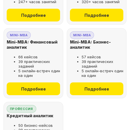
247+ часов занятий
320+ часов занятий
не выходя из дома
Подробнее
Подробнее
Выбрать курс
MINI-MBA
MINI-MBA
Mini-MBA: Финансовый
Mini-MBA: Бизнес-
аналитик
аналитик
66 кейсов
57 кейсов
Оставьте заявку
39 практических
39 практических
заданий
заданий
на бесплатную
5 онлайн-встреч один
5 онлайн-встреч один
консультацию
на один
на один
Поможем подобрать
Подробнее
Подробнее
оптимальную программу для
вашего карьерного развития
ПРОФЕССИЯ
Кредитный аналитик
50 бизнес-кейсов