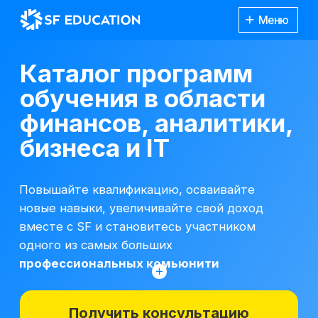
Меню
Каталог программ
обучения в области
финансов, аналитики,
бизнеса и IT
Повышайте квалификацию, осваивайте
новые навыки, увеличивайте свой доход
вместе с SF и становитесь участником
одного из самых больших
профессиональных комьюнити
Получить консультацию
*Все иностранные термины и названия
вы можете найти с расшифровкой
Каталог
курсов
на отдельной
странице