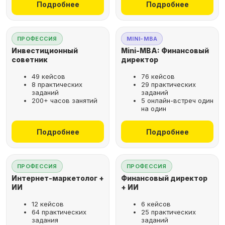
Подробнее
Подробнее
ПРОФЕССИЯ
MINI-MBA
Инвестиционный
Mini-MBA: Финансовый
советник
директор
49 кейсов
76 кейсов
8 практических
29 практических
заданий
заданий
200+ часов занятий
5 онлайн-встреч один
на один
Подробнее
Подробнее
ПРОФЕССИЯ
ПРОФЕССИЯ
Интернет-маркетолог +
Финансовый директор
ИИ
+ ИИ
12 кейсов
6 кейсов
64 практических
25 практических
задания
заданий
Рассрочка за 2 минуты,