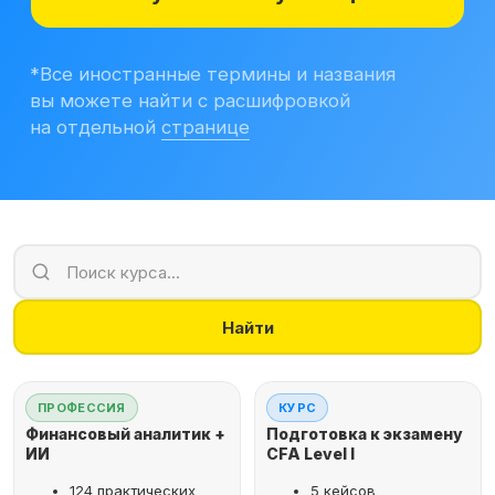
Учитесь бесплатно
Корпоративным клиентам
Контакты
Блог
Вход в личный кабинет
Найти
ПРОФЕССИЯ
КУРС
Финансовый аналитик +
Подготовка к экзамену
ИИ
CFA Level I
124 практических
5 кейсов