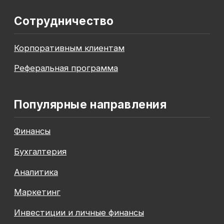
До окончания акции осталось
00
00
00
00
дней
часов
минута
секунда