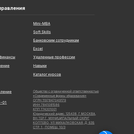
правления
Mini-MBA
Soft Skills
Банковским сотрудникам
Excel
 финансы
Удаленные профессии
ление
Навыки
Каталог курсов
вление
Общество с ограниченной ответственностью
«Современные формы образования»
ОГРН 1197847049179
5−01
ИНН 7841081586
КПП 774301001
Юридический адрес: 125438, Г.МОСКВА,
ВН.ТЕР.Г. МУНИЦИПАЛЬНЫЙ ОКРУГ
КОПТЕВО, УЛ МИХАЛКОВСКАЯ, Д. 63Б
СТР. 1 , ПОМЕЩ. 10/3