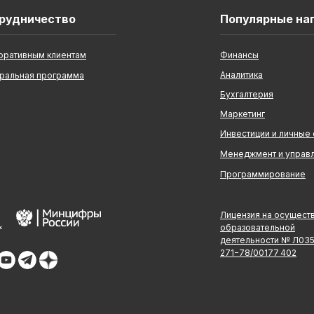
рудничество
Популярные на
оративным клиентам
Финансы
Аналитика
ральная программа
Бухгалтерия
Маркетинг
Инвестиции и личные
Менеджмент и управ
Программирование
Лицензия на осущест
образовательной
деятельности № Л03
271−78/00177 402