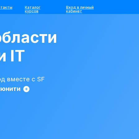
нтакты
Каталог
Вход в личный
курсов
кабинет
области
и IT
д вместе с SF
ьюнити