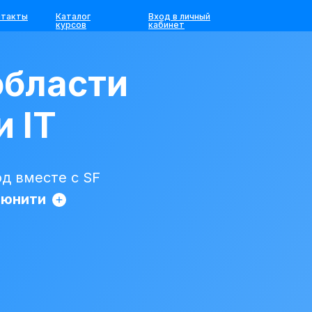
нтакты
Каталог
Вход в личный
курсов
кабинет
области
и IT
д вместе с SF
ьюнити