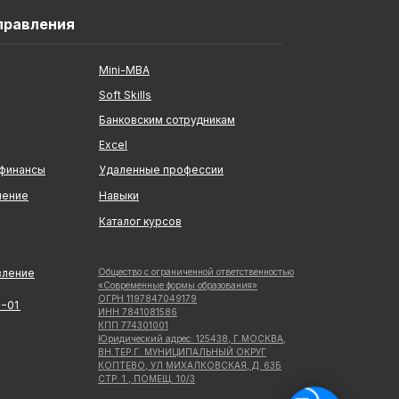
правления
Mini-MBA
Soft Skills
Банковским сотрудникам
Excel
 финансы
Удаленные профессии
ление
Навыки
Каталог курсов
вление
Общество с ограниченной ответственностью
«Современные формы образования»
ОГРН 1197847049179
5−01
ИНН 7841081586
КПП 774301001
Юридический адрес: 125438, Г.МОСКВА,
ВН.ТЕР.Г. МУНИЦИПАЛЬНЫЙ ОКРУГ
КОПТЕВО, УЛ МИХАЛКОВСКАЯ, Д. 63Б
СТР. 1 , ПОМЕЩ. 10/3