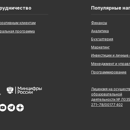
рудничество
Популярные на
оративным клиентам
Финансы
Аналитика
ральная программа
Бухгалтерия
Маркетинг
Инвестиции и личные
Менеджмент и управ
Программирование
Лицензия на осущест
образовательной
деятельности № Л03
271−78/00177 402