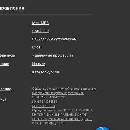
правления
Mini-MBA
Soft Skills
Банковским сотрудникам
Excel
 финансы
Удаленные профессии
ление
Навыки
Каталог курсов
вление
Общество с ограниченной ответственностью
«Современные формы образования»
ОГРН 1197847049179
5−01
ИНН 7841081586
КПП 774301001
Юридический адрес: 125438, Г.МОСКВА,
ВН.ТЕР.Г. МУНИЦИПАЛЬНЫЙ ОКРУГ
КОПТЕВО, УЛ МИХАЛКОВСКАЯ, Д. 63Б
СТР. 1 , ПОМЕЩ. 10/3