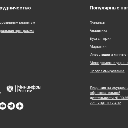
рудничество
Популярные на
оративным клиентам
Финансы
Аналитика
ральная программа
Бухгалтерия
Маркетинг
Инвестиции и личные
Менеджмент и управ
Программирование
Лицензия на осущест
образовательной
деятельности № Л03
271−78/00177 402