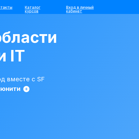
нтакты
Каталог
Вход в личный
курсов
кабинет
области
и IT
д вместе с SF
ьюнити