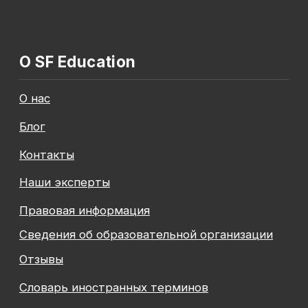
Общество с ограниченной ответственностью
«Современные формы образования»
ОГРН 1197847049179
ИНН 7841081586
КПП 774301001
Юридический адрес: 125438, Г.МОСКВА,
ВН.ТЕР.Г. МУНИЦИПАЛЬНЫЙ ОКРУГ КОПТЕВО, УЛ
МИХАЛКОВСКАЯ, Д. 63Б СТР. 1 , ПОМЕЩ. 10/3
© 2026 SF Education
ООО «Современные формы образования»
использует файлы «cookie», с целью
персонализации сервисов и повышения удобства
пользования веб-сайтом. «Cookie» представляют
собой небольшие файлы, содержащие информацию
о предыдущих посещениях веб-сайта. Если
вы не хотите использовать файлы «cookie»,
измените настройки браузера.
Новая профессия
Подробнее
к сентябрю