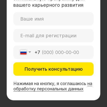
Mini-MBA
Банковским сотрудникам
Soft Skills
Excel
Удаленные профессии
Навыки
Каталог курсов
+7 (800) 555-14-39
info@sflearning.org
Лицензия на осуществление образовательной
деятельности № Л035−01 271−78/00177 402