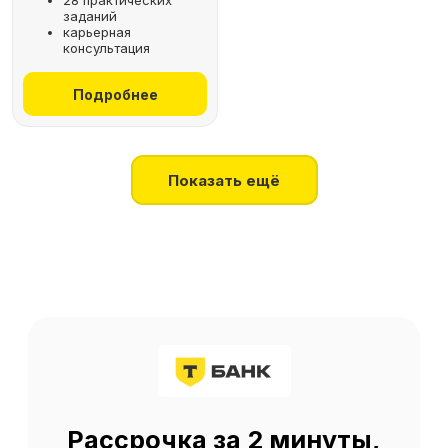
28 практических
заданий
+7
карьерная
консультация
Получить консультацию
Подробнее
Нажимая на кнопку, я соглашаюсь
на
обработку персональных данных
Показать ещё
О SF Education
О нас
Блог
Контакты
Наши эксперты
Правовая информация
Сведения об образовательной организации