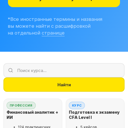
Учитесь бесплатно
Корпоративным клиентам
Контакты
Блог
Вход в личный кабинет
Найти
ПРОФЕССИЯ
КУРС
Финансовый аналитик +
Подготовка к экзамену
ИИ
CFA Level I
124 практических
5 кейсов