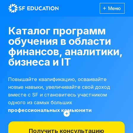
Меню
Каталог программ
обучения в области
финансов, аналитики,
бизнеса и IT
Повышайте квалификацию, осваивайте
новые навыки, увеличивайте свой доход
вместе с SF и становитесь участником
одного из самых больших
профессиональных комьюнити
Получить консультацию
*Все иностранные термины и названия
вы можете найти с расшифровкой
Каталог
курсов
на отдельной
странице