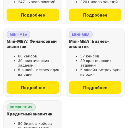
247+ часов занятий
320+ часов занятий
не выходя из дома
Подробнее
Подробнее
Выбрать курс
MINI-MBA
MINI-MBA
Mini-MBA: Финансовый
Mini-MBA: Бизнес-
аналитик
аналитик
66 кейсов
57 кейсов
Оставьте заявку
39 практических
39 практических
заданий
заданий
на бесплатную
5 онлайн-встреч один
5 онлайн-встреч один
консультацию
на один
на один
Поможем подобрать
Подробнее
Подробнее
оптимальную программу для
вашего карьерного развития
ПРОФЕССИЯ
Кредитный аналитик
50 бизнес-кейсов