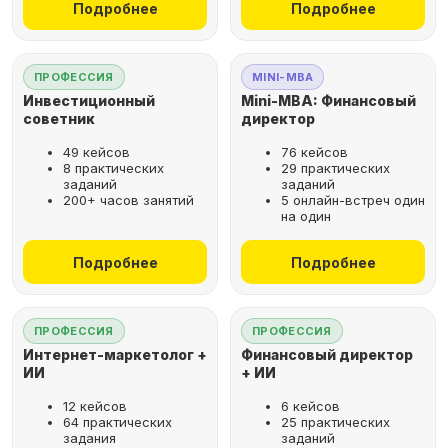
Подробнее
Подробнее
ПРОФЕССИЯ
MINI-MBA
Инвестиционный
Mini-MBA: Финансовый
советник
директор
49 кейсов
76 кейсов
8 практических
29 практических
заданий
заданий
200+ часов занятий
5 онлайн-встреч один
на один
Подробнее
Подробнее
ПРОФЕССИЯ
ПРОФЕССИЯ
Интернет-маркетолог +
Финансовый директор
ИИ
+ ИИ
12 кейсов
6 кейсов
64 практических
25 практических
задания
заданий
Рассрочка за 2 минуты,