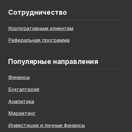
До окончания акции осталось
00
00
00
00
дней
часов
минута
секунда