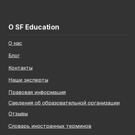
Общество с ограниченной ответственностью
«Современные формы образования»
ОГРН 1197847049179
ИНН 7841081586
КПП 774301001
Юридический адрес: 125438, Г.МОСКВА,
ВН.ТЕР.Г. МУНИЦИПАЛЬНЫЙ ОКРУГ КОПТЕВО, УЛ
МИХАЛКОВСКАЯ, Д. 63Б СТР. 1 , ПОМЕЩ. 10/3
© 2026 SF Education
ООО «Современные формы образования»
использует файлы «cookie», с целью
персонализации сервисов и повышения удобства
пользования веб-сайтом. «Cookie» представляют
собой небольшие файлы, содержащие информацию
о предыдущих посещениях веб-сайта. Если
вы не хотите использовать файлы «cookie»,
измените настройки браузера.
Август — время
инвестировать
Подробнее
в себя вместе с SF