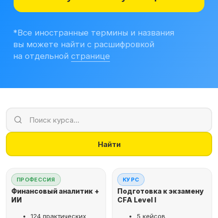
Учитесь бесплатно
Корпоративным клиентам
Контакты
Блог
Вход в личный кабинет
Найти
ПРОФЕССИЯ
КУРС
Финансовый аналитик +
Подготовка к экзамену
ИИ
CFA Level I
124 практических
5 кейсов