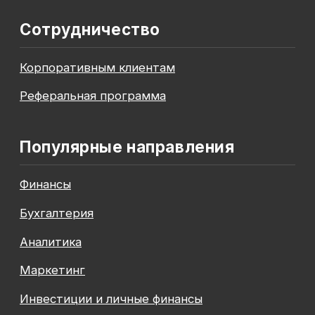
До окончания акции осталось
00
00
00
00
дней
часов
минута
секунда