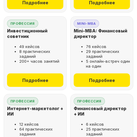
Подробнее
Подробнее
ПРОФЕССИЯ
MINI-MBA
Инвестиционный
Mini-MBA: Финансовый
советник
директор
49 кейсов
76 кейсов
8 практических
29 практических
заданий
заданий
200+ часов занятий
5 онлайн-встреч один
на один
Подробнее
Подробнее
ПРОФЕССИЯ
ПРОФЕССИЯ
Интернет-маркетолог +
Финансовый директор
ИИ
+ ИИ
12 кейсов
6 кейсов
64 практических
25 практических
задания
заданий
Рассрочка за 2 минуты,