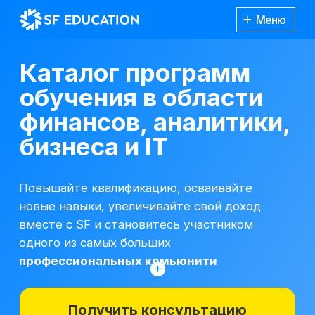
Меню
Каталог программ
обучения в области
финансов, аналитики,
бизнеса и IT
Повышайте квалификацию, осваивайте
новые навыки, увеличивайте свой доход
вместе с SF и становитесь участником
одного из самых больших
профессиональных комьюнити
Получить консультацию
*Все иностранные термины и названия
вы можете найти с расшифровкой
Каталог
курсов
на отдельной
странице