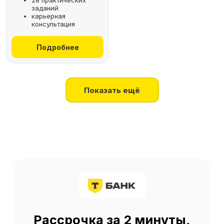
28 практических
заданий
+7
карьерная
консультация
Получить консультацию
Подробнее
Нажимая на кнопку, я соглашаюсь
на
обработку персональных данных
Показать ещё
О SF Education
О нас
Блог
Контакты
Наши эксперты
Правовая информация
Сведения об образовательной организации