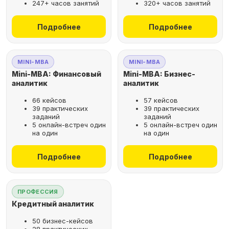
247+ часов занятий
320+ часов занятий
не выходя из дома
Подробнее
Подробнее
Выбрать курс
MINI-MBA
MINI-MBA
Mini-MBA: Финансовый
Mini-MBA: Бизнес-
аналитик
аналитик
66 кейсов
57 кейсов
Оставьте заявку
39 практических
39 практических
заданий
заданий
на бесплатную
5 онлайн-встреч один
5 онлайн-встреч один
консультацию
на один
на один
Поможем подобрать
Подробнее
Подробнее
оптимальную программу для
вашего карьерного развития
ПРОФЕССИЯ
Кредитный аналитик
50 бизнес-кейсов