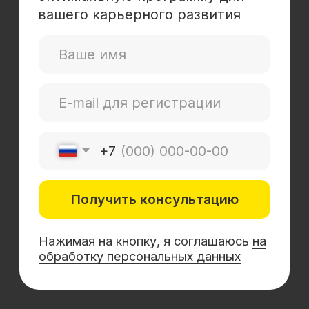
Mini-MBA
Банковским сотрудникам
Soft Skills
Excel
Удаленные профессии
Навыки
Каталог курсов
+7 (800) 555-14-39
info@sflearning.org
Лицензия на осуществление образовательной
деятельности № Л035−01 271−78/00177 402