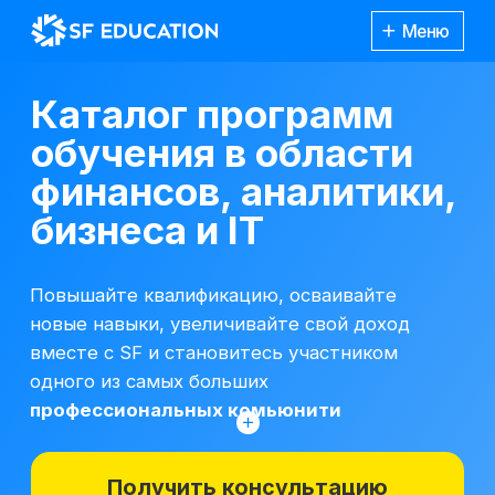
Меню
Каталог программ
обучения в области
финансов, аналитики,
бизнеса и IT
Повышайте квалификацию, осваивайте
новые навыки, увеличивайте свой доход
вместе с SF и становитесь участником
одного из самых больших
профессиональных комьюнити
Получить консультацию
*Все иностранные термины и названия
вы можете найти с расшифровкой
Каталог
курсов
на отдельной
странице