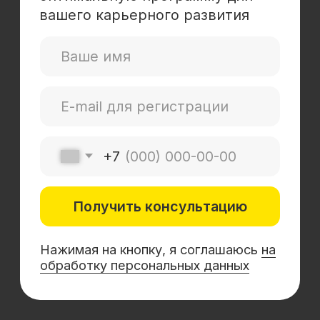
Mini-MBA
Банковским сотрудникам
Soft Skills
Excel
Удаленные профессии
Навыки
Каталог курсов
+7 (800) 555-14-39
info@sflearning.org
Лицензия на осуществление образовательной
деятельности № Л035−01 271−78/00177 402