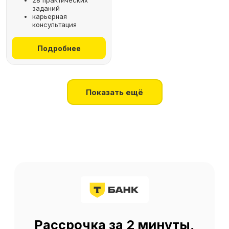
28 практических
заданий
+7
карьерная
консультация
Получить консультацию
Подробнее
Нажимая на кнопку, я соглашаюсь
на
обработку персональных данных
Показать ещё
О SF Education
О нас
Блог
Контакты
Наши эксперты
Правовая информация
Сведения об образовательной организации