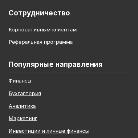
До окончания акции осталось
00
00
00
00
дней
часов
минута
секунда