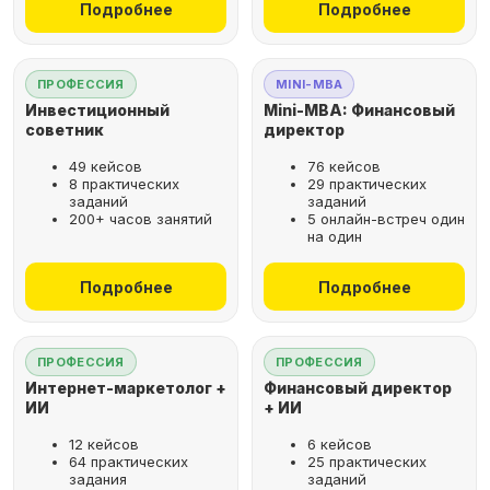
Подробнее
Подробнее
ПРОФЕССИЯ
MINI-MBA
Инвестиционный
Mini-MBA: Финансовый
советник
директор
49 кейсов
76 кейсов
8 практических
29 практических
заданий
заданий
200+ часов занятий
5 онлайн-встреч один
на один
Подробнее
Подробнее
ПРОФЕССИЯ
ПРОФЕССИЯ
Интернет-маркетолог +
Финансовый директор
ИИ
+ ИИ
12 кейсов
6 кейсов
64 практических
25 практических
задания
заданий
Рассрочка за 2 минуты,