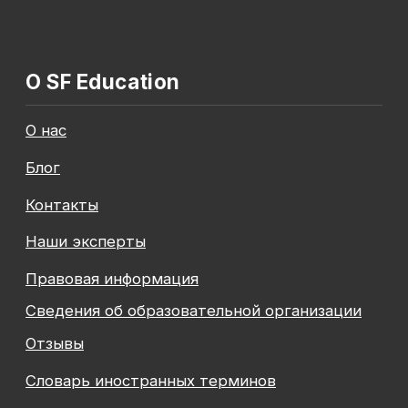
Общество с ограниченной ответственностью
«Современные формы образования»
ОГРН 1197847049179
ИНН 7841081586
КПП 774301001
Юридический адрес: 125438, Г.МОСКВА,
ВН.ТЕР.Г. МУНИЦИПАЛЬНЫЙ ОКРУГ КОПТЕВО, УЛ
МИХАЛКОВСКАЯ, Д. 63Б СТР. 1 , ПОМЕЩ. 10/3
© 2026 SF Education
ООО «Современные формы образования»
использует файлы «cookie», с целью
персонализации сервисов и повышения удобства
пользования веб-сайтом. «Cookie» представляют
собой небольшие файлы, содержащие информацию
о предыдущих посещениях веб-сайта. Если
вы не хотите использовать файлы «cookie»,
измените настройки браузера.
Август — время
инвестировать
Подробнее
в себя вместе с SF