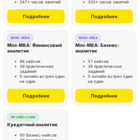
247+ часов занятий
320+ часов занятий
не выходя из дома
Подробнее
Подробнее
Выбрать курс
MINI-MBA
MINI-MBA
Mini-MBA: Финансовый
Mini-MBA: Бизнес-
аналитик
аналитик
66 кейсов
57 кейсов
Оставьте заявку
39 практических
39 практических
заданий
заданий
на бесплатную
5 онлайн-встреч один
5 онлайн-встреч один
консультацию
на один
на один
Поможем подобрать
Подробнее
Подробнее
оптимальную программу для
вашего карьерного развития
ПРОФЕССИЯ
Кредитный аналитик
50 бизнес-кейсов