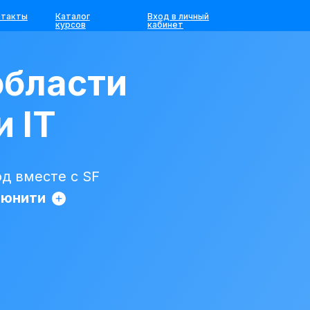
нтакты
Каталог
Вход в личный
курсов
кабинет
области
и IT
д вместе с SF
ьюнити