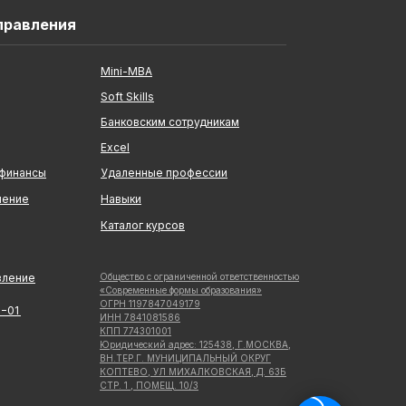
правления
Mini-MBA
Soft Skills
Банковским сотрудникам
Excel
 финансы
Удаленные профессии
ление
Навыки
Каталог курсов
вление
Общество с ограниченной ответственностью
«Современные формы образования»
ОГРН 1197847049179
5−01
ИНН 7841081586
КПП 774301001
Юридический адрес: 125438, Г.МОСКВА,
ВН.ТЕР.Г. МУНИЦИПАЛЬНЫЙ ОКРУГ
КОПТЕВО, УЛ МИХАЛКОВСКАЯ, Д. 63Б
СТР. 1 , ПОМЕЩ. 10/3