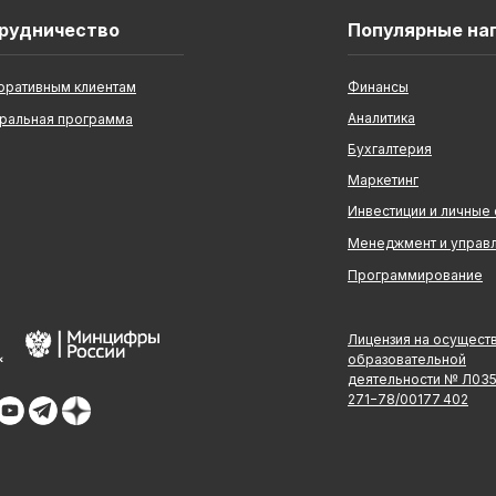
рудничество
Популярные на
оративным клиентам
Финансы
Аналитика
ральная программа
Бухгалтерия
Маркетинг
Инвестиции и личные
Менеджмент и управ
Программирование
Лицензия на осущест
образовательной
деятельности № Л03
271−78/00177 402