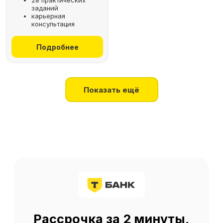
28 практических
заданий
+7
карьерная
консультация
Получить консультацию
Подробнее
Нажимая на кнопку, я соглашаюсь
на
обработку персональных данных
Показать ещё
О SF Education
О нас
Блог
Контакты
Наши эксперты
Правовая информация
Сведения об образовательной организации