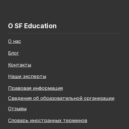
Общество с ограниченной ответственностью
«Современные формы образования»
ОГРН 1197847049179
ИНН 7841081586
КПП 774301001
Юридический адрес: 125438, Г.МОСКВА,
ВН.ТЕР.Г. МУНИЦИПАЛЬНЫЙ ОКРУГ КОПТЕВО, УЛ
МИХАЛКОВСКАЯ, Д. 63Б СТР. 1 , ПОМЕЩ. 10/3
© 2026 SF Education
ООО «Современные формы образования»
использует файлы «cookie», с целью
персонализации сервисов и повышения удобства
пользования веб-сайтом. «Cookie» представляют
собой небольшие файлы, содержащие информацию
о предыдущих посещениях веб-сайта. Если
вы не хотите использовать файлы «cookie»,
измените настройки браузера.
Август — время
инвестировать
Подробнее
в себя вместе с SF