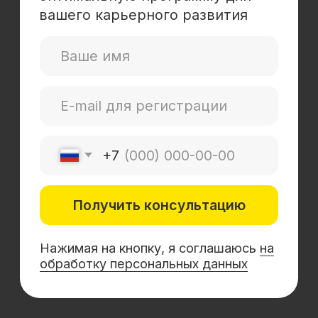
Mini-MBA
Банковским сотрудникам
Soft Skills
Excel
Удаленные профессии
Навыки
Каталог курсов
+7 (800) 555-14-39
info@sflearning.org
Лицензия на осуществление образовательной
деятельности № Л035−01 271−78/00177 402