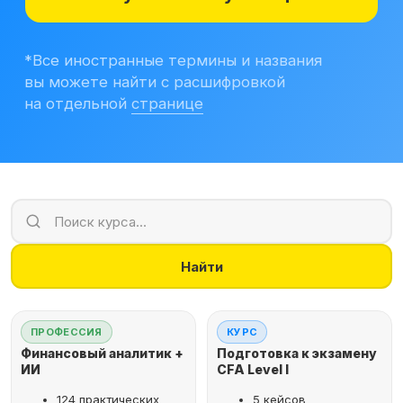
Учитесь бесплатно
Корпоративным клиентам
Контакты
Блог
Вход в личный кабинет
Найти
ПРОФЕССИЯ
КУРС
Финансовый аналитик +
Подготовка к экзамену
ИИ
CFA Level I
124 практических
5 кейсов