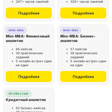
247+ часов занятий
320+ часов занятий
не выходя из дома
Подробнее
Подробнее
Выбрать курс
MINI-MBA
MINI-MBA
Mini-MBA: Финансовый
Mini-MBA: Бизнес-
аналитик
аналитик
66 кейсов
57 кейсов
Оставьте заявку
39 практических
39 практических
заданий
заданий
на бесплатную
5 онлайн-встреч один
5 онлайн-встреч один
консультацию
на один
на один
Поможем подобрать
Подробнее
Подробнее
оптимальную программу для
вашего карьерного развития
ПРОФЕССИЯ
Кредитный аналитик
50 бизнес-кейсов