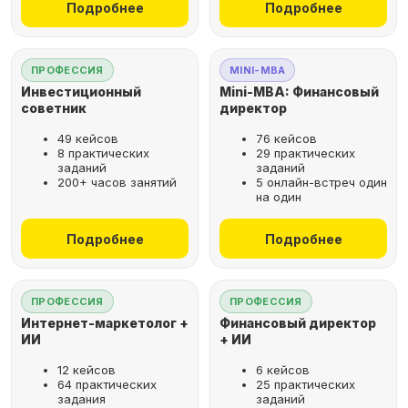
Подробнее
Подробнее
ПРОФЕССИЯ
MINI-MBA
Инвестиционный
Mini-MBA: Финансовый
советник
директор
49 кейсов
76 кейсов
8 практических
29 практических
заданий
заданий
200+ часов занятий
5 онлайн-встреч один
на один
Подробнее
Подробнее
ПРОФЕССИЯ
ПРОФЕССИЯ
Интернет-маркетолог +
Финансовый директор
ИИ
+ ИИ
12 кейсов
6 кейсов
64 практических
25 практических
задания
заданий
Рассрочка за 2 минуты,