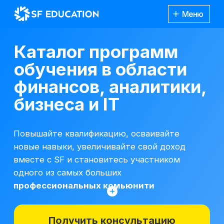
Меню
Каталог программ
обучения в области
финансов, аналитики,
бизнеса и IT
Повышайте квалификацию, осваивайте
новые навыки, увеличивайте свой доход
вместе с SF и становитесь участником
одного из самых больших
профессиональных комьюнити
Получить консультацию
*Все иностранные термины и названия
вы можете найти с расшифровкой
Каталог
курсов
на отдельной
странице