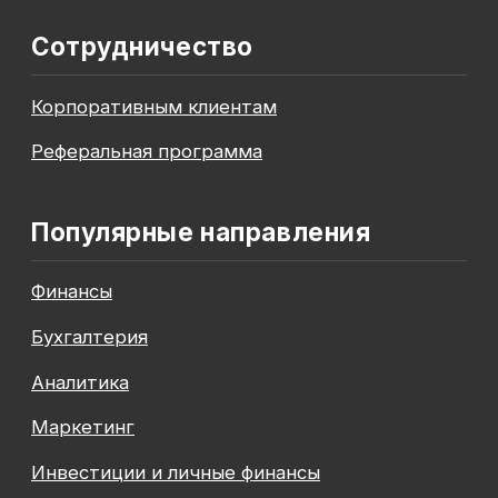
До окончания акции осталось
00
00
00
00
дней
часов
минута
секунда