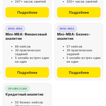
247+ часов занятий
320+ часов занятий
не выходя из дома
Подробнее
Подробнее
Выбрать курс
MINI-MBA
MINI-MBA
Mini-MBA: Финансовый
Mini-MBA: Бизнес-
аналитик
аналитик
66 кейсов
57 кейсов
Оставьте заявку
39 практических
39 практических
заданий
заданий
на бесплатную
5 онлайн-встреч один
5 онлайн-встреч один
консультацию
на один
на один
Поможем подобрать
Подробнее
Подробнее
оптимальную программу для
вашего карьерного развития
ПРОФЕССИЯ
Кредитный аналитик
50 бизнес-кейсов