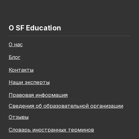
Общество с ограниченной ответственностью
«Современные формы образования»
ОГРН 1197847049179
ИНН 7841081586
КПП 774301001
Юридический адрес: 125438, Г.МОСКВА,
ВН.ТЕР.Г. МУНИЦИПАЛЬНЫЙ ОКРУГ КОПТЕВО, УЛ
МИХАЛКОВСКАЯ, Д. 63Б СТР. 1 , ПОМЕЩ. 10/3
© 2026 SF Education
ООО «Современные формы образования»
использует файлы «cookie», с целью
персонализации сервисов и повышения удобства
пользования веб-сайтом. «Cookie» представляют
собой небольшие файлы, содержащие информацию
о предыдущих посещениях веб-сайта. Если
вы не хотите использовать файлы «cookie»,
измените настройки браузера.
Новая профессия
Подробнее
к сентябрю