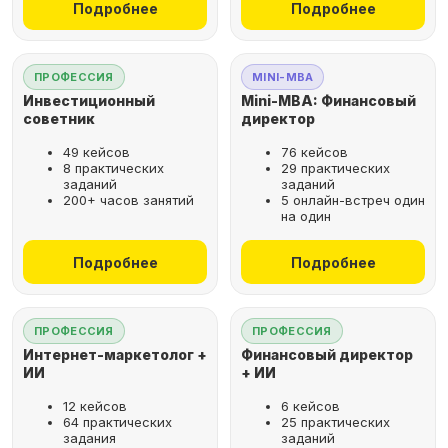
Подробнее
Подробнее
ПРОФЕССИЯ
MINI-MBA
Инвестиционный
Mini-MBA: Финансовый
советник
директор
49 кейсов
76 кейсов
8 практических
29 практических
заданий
заданий
200+ часов занятий
5 онлайн-встреч один
на один
Подробнее
Подробнее
ПРОФЕССИЯ
ПРОФЕССИЯ
Интернет-маркетолог +
Финансовый директор
ИИ
+ ИИ
12 кейсов
6 кейсов
64 практических
25 практических
задания
заданий
Рассрочка за 2 минуты,