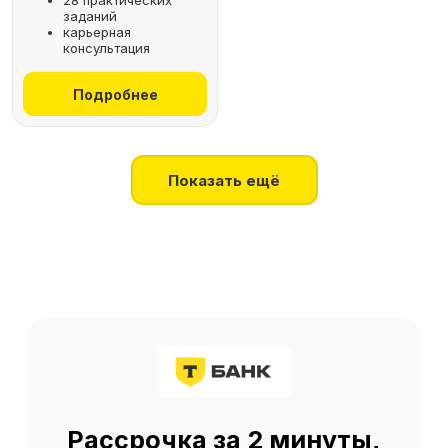
28 практических
заданий
+7
карьерная
консультация
Получить консультацию
Подробнее
Нажимая на кнопку, я соглашаюсь
на
обработку персональных данных
Показать ещё
О SF Education
О нас
Блог
Контакты
Наши эксперты
Правовая информация
Сведения об образовательной организации