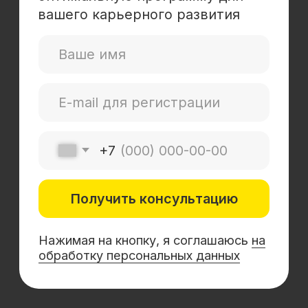
Mini-MBA
Банковским сотрудникам
Soft Skills
Excel
Удаленные профессии
Навыки
Каталог курсов
+7 (800) 555-14-39
info@sflearning.org
Лицензия на осуществление образовательной
деятельности № Л035−01 271−78/00177 402