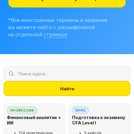
Учитесь бесплатно
Корпоративным клиентам
Контакты
Блог
Вход в личный кабинет
Найти
ПРОФЕССИЯ
КУРС
Финансовый аналитик +
Подготовка к экзамену
ИИ
CFA Level I
124 практических
5 кейсов