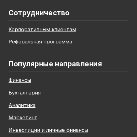
До окончания акции осталось
00
00
00
00
дней
часов
минута
секунда