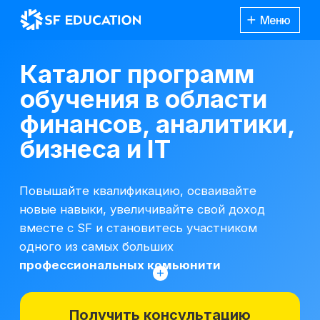
Меню
Каталог программ
обучения в области
финансов, аналитики,
бизнеса и IT
Повышайте квалификацию, осваивайте
новые навыки, увеличивайте свой доход
вместе с SF и становитесь участником
одного из самых больших
профессиональных комьюнити
Получить консультацию
*Все иностранные термины и названия
вы можете найти с расшифровкой
Каталог
курсов
на отдельной
странице