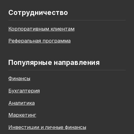
До окончания акции осталось
00
00
00
00
дней
часов
минута
секунда