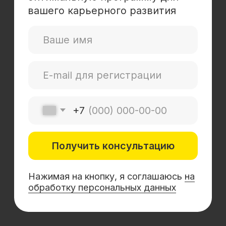
Mini-MBA
Банковским сотрудникам
Soft Skills
Excel
Удаленные профессии
Навыки
Каталог курсов
+7 (800) 555-14-39
info@sflearning.org
Лицензия на осуществление образовательной
деятельности № Л035−01 271−78/00177 402