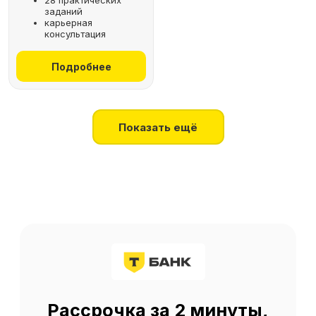
28 практических
заданий
+7
карьерная
консультация
Получить консультацию
Подробнее
Нажимая на кнопку, я соглашаюсь
на
обработку персональных данных
Показать ещё
О SF Education
О нас
Блог
Контакты
Наши эксперты
Правовая информация
Сведения об образовательной организации