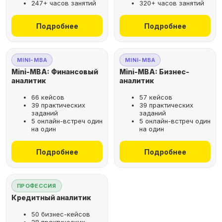
247+ часов занятий
320+ часов занятий
не выходя из дома
Подробнее
Подробнее
Выбрать курс
MINI-MBA
MINI-MBA
Mini-MBA: Финансовый
Mini-MBA: Бизнес-
аналитик
аналитик
66 кейсов
57 кейсов
Оставьте заявку
39 практических
39 практических
заданий
заданий
на бесплатную
5 онлайн-встреч один
5 онлайн-встреч один
консультацию
на один
на один
Поможем подобрать
Подробнее
Подробнее
оптимальную программу для
вашего карьерного развития
ПРОФЕССИЯ
Кредитный аналитик
50 бизнес-кейсов