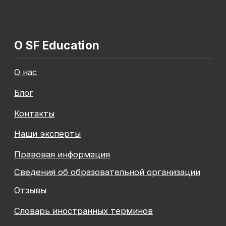
Общество с ограниченной ответственностью
«Современные формы образования»
ОГРН 1197847049179
ИНН 7841081586
КПП 774301001
Юридический адрес: 125438, Г.МОСКВА,
ВН.ТЕР.Г. МУНИЦИПАЛЬНЫЙ ОКРУГ КОПТЕВО, УЛ
МИХАЛКОВСКАЯ, Д. 63Б СТР. 1 , ПОМЕЩ. 10/3
© 2026 SF Education
ООО «Современные формы образования»
использует файлы «cookie», с целью
персонализации сервисов и повышения удобства
пользования веб-сайтом. «Cookie» представляют
собой небольшие файлы, содержащие информацию
о предыдущих посещениях веб-сайта. Если
вы не хотите использовать файлы «cookie»,
измените настройки браузера.
Новая профессия
Подробнее
к сентябрю