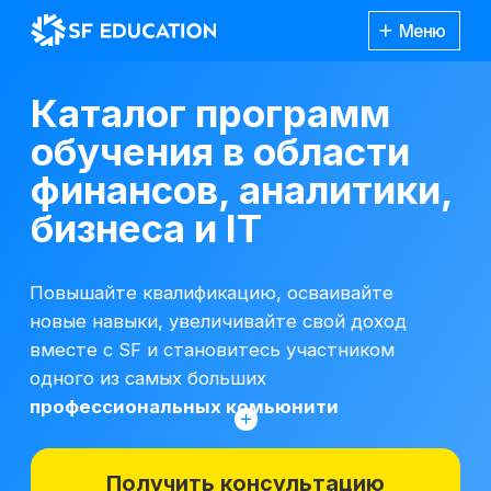
Меню
Каталог программ
обучения в области
финансов, аналитики,
бизнеса и IT
Повышайте квалификацию, осваивайте
новые навыки, увеличивайте свой доход
вместе с SF и становитесь участником
одного из самых больших
профессиональных комьюнити
Получить консультацию
*Все иностранные термины и названия
вы можете найти с расшифровкой
Каталог
курсов
на отдельной
странице