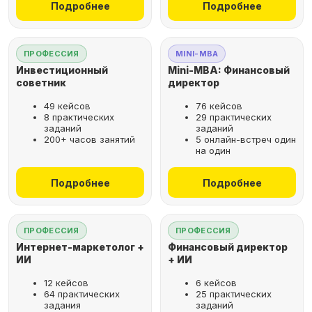
Подробнее
Подробнее
ПРОФЕССИЯ
MINI-MBA
Инвестиционный
Mini-MBA: Финансовый
советник
директор
49 кейсов
76 кейсов
8 практических
29 практических
заданий
заданий
200+ часов занятий
5 онлайн-встреч один
на один
Подробнее
Подробнее
ПРОФЕССИЯ
ПРОФЕССИЯ
Интернет-маркетолог +
Финансовый директор
ИИ
+ ИИ
12 кейсов
6 кейсов
64 практических
25 практических
задания
заданий
Рассрочка за 2 минуты,