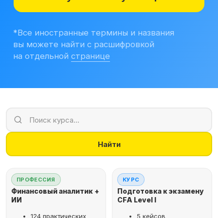
Учитесь бесплатно
Корпоративным клиентам
Контакты
Блог
Вход в личный кабинет
Найти
ПРОФЕССИЯ
КУРС
Финансовый аналитик +
Подготовка к экзамену
ИИ
CFA Level I
124 практических
5 кейсов