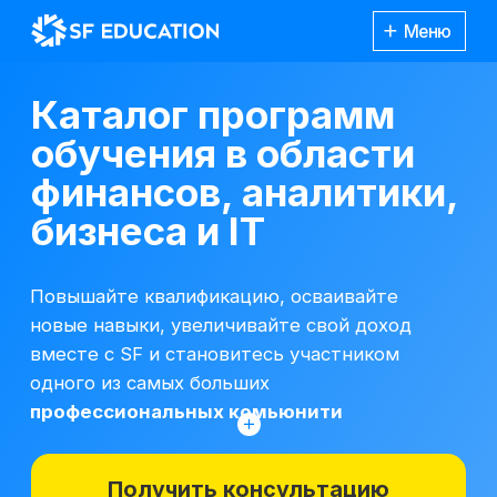
Меню
Каталог программ
обучения в области
финансов, аналитики,
бизнеса и IT
Повышайте квалификацию, осваивайте
новые навыки, увеличивайте свой доход
вместе с SF и становитесь участником
одного из самых больших
профессиональных комьюнити
Получить консультацию
*Все иностранные термины и названия
вы можете найти с расшифровкой
Каталог
курсов
на отдельной
странице