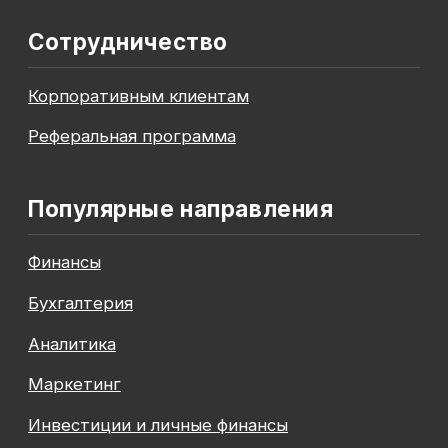
До окончания акции осталось
00
00
00
00
дней
часов
минута
секунда