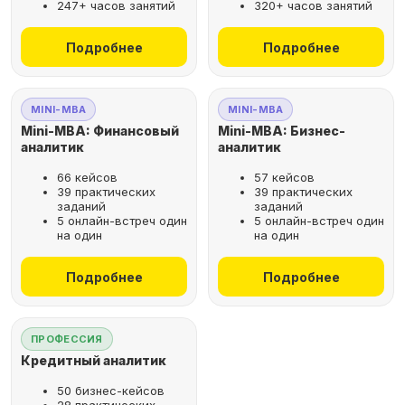
247+ часов занятий
320+ часов занятий
не выходя из дома
Подробнее
Подробнее
Выбрать курс
MINI-MBA
MINI-MBA
Mini-MBA: Финансовый
Mini-MBA: Бизнес-
аналитик
аналитик
66 кейсов
57 кейсов
Оставьте заявку
39 практических
39 практических
заданий
заданий
на бесплатную
5 онлайн-встреч один
5 онлайн-встреч один
консультацию
на один
на один
Поможем подобрать
Подробнее
Подробнее
оптимальную программу для
вашего карьерного развития
ПРОФЕССИЯ
Кредитный аналитик
50 бизнес-кейсов