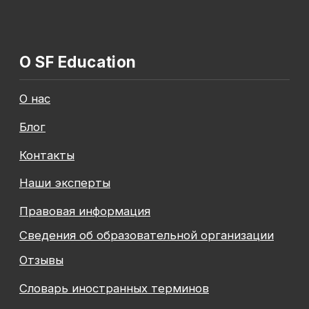
Общество с ограниченной ответственностью
«Современные формы образования»
ОГРН 1197847049179
ИНН 7841081586
КПП 774301001
Юридический адрес: 125438, Г.МОСКВА,
ВН.ТЕР.Г. МУНИЦИПАЛЬНЫЙ ОКРУГ КОПТЕВО, УЛ
МИХАЛКОВСКАЯ, Д. 63Б СТР. 1 , ПОМЕЩ. 10/3
© 2026 SF Education
ООО «Современные формы образования»
использует файлы «cookie», с целью
персонализации сервисов и повышения удобства
пользования веб-сайтом. «Cookie» представляют
собой небольшие файлы, содержащие информацию
о предыдущих посещениях веб-сайта. Если
вы не хотите использовать файлы «cookie»,
измените настройки браузера.
Новая профессия
Подробнее
к сентябрю