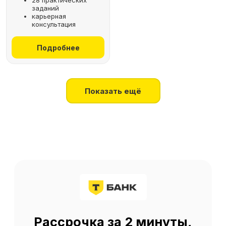
28 практических
заданий
+7
карьерная
консультация
Получить консультацию
Подробнее
Нажимая на кнопку, я соглашаюсь
на
обработку персональных данных
Показать ещё
О SF Education
О нас
Блог
Контакты
Наши эксперты
Правовая информация
Сведения об образовательной организации