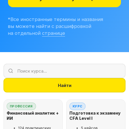
Учитесь бесплатно
Корпоративным клиентам
Контакты
Блог
Вход в личный кабинет
Найти
ПРОФЕССИЯ
КУРС
Финансовый аналитик +
Подготовка к экзамену
ИИ
CFA Level I
124 практических
5 кейсов