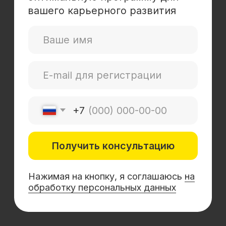
Mini-MBA
Банковским сотрудникам
Soft Skills
Excel
Удаленные профессии
Навыки
Каталог курсов
+7 (800) 555-14-39
info@sflearning.org
Лицензия на осуществление образовательной
деятельности № Л035−01 271−78/00177 402