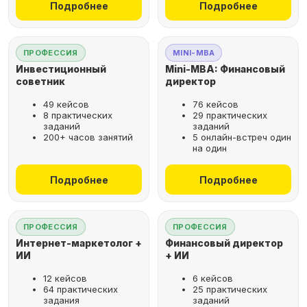
Подробнее
Подробнее
ПРОФЕССИЯ
MINI-MBA
Инвестиционный
Mini-MBA: Финансовый
советник
директор
49 кейсов
76 кейсов
8 практических
29 практических
заданий
заданий
200+ часов занятий
5 онлайн-встреч один
на один
Подробнее
Подробнее
ПРОФЕССИЯ
ПРОФЕССИЯ
Интернет-маркетолог +
Финансовый директор
ИИ
+ ИИ
12 кейсов
6 кейсов
64 практических
25 практических
задания
заданий
Рассрочка за 2 минуты,