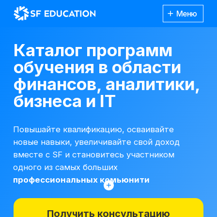
Меню
Каталог программ
обучения в области
финансов, аналитики,
бизнеса и IT
Повышайте квалификацию, осваивайте
новые навыки, увеличивайте свой доход
вместе с SF и становитесь участником
одного из самых больших
профессиональных комьюнити
Получить консультацию
*Все иностранные термины и названия
вы можете найти с расшифровкой
Каталог
курсов
на отдельной
странице