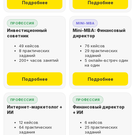
Подробнее
Подробнее
ПРОФЕССИЯ
MINI-MBA
Инвестиционный
Mini-MBA: Финансовый
советник
директор
49 кейсов
76 кейсов
8 практических
29 практических
заданий
заданий
200+ часов занятий
5 онлайн-встреч один
на один
Подробнее
Подробнее
ПРОФЕССИЯ
ПРОФЕССИЯ
Интернет-маркетолог +
Финансовый директор
ИИ
+ ИИ
12 кейсов
6 кейсов
64 практических
25 практических
задания
заданий
Рассрочка за 2 минуты,