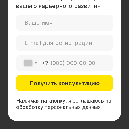
Mini-MBA
Банковским сотрудникам
Soft Skills
Excel
Удаленные профессии
Навыки
Каталог курсов
+7 (800) 555-14-39
info@sflearning.org
Лицензия на осуществление образовательной
деятельности № Л035−01 271−78/00177 402