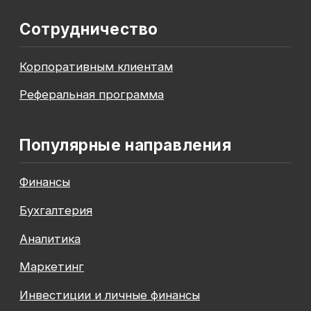
До окончания акции осталось
00
00
00
00
дней
часов
минута
секунда