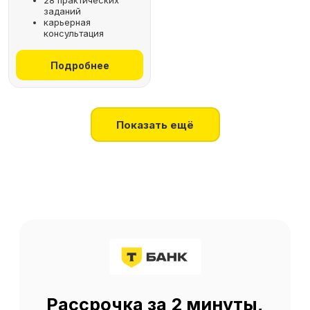
28 практических
заданий
+7
карьерная
консультация
Получить консультацию
Подробнее
Нажимая на кнопку, я соглашаюсь
на
обработку персональных данных
Показать ещё
О SF Education
О нас
Блог
Контакты
Наши эксперты
Правовая информация
Сведения об образовательной организации