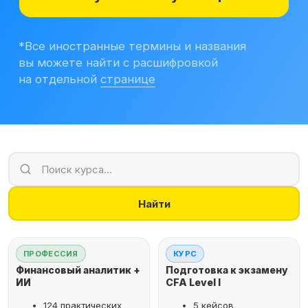
Учитесь бесплатно
Корпоративным клиентам
Контакты
Блог
Вход в личный кабинет
Найти
ПРОФЕССИЯ
КУРС
Финансовый аналитик +
Подготовка к экзамену
ИИ
CFA Level I
124 практических
5 кейсов