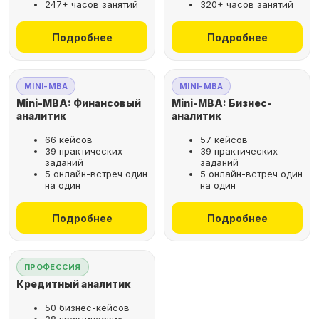
247+ часов занятий
320+ часов занятий
не выходя из дома
Подробнее
Подробнее
Выбрать курс
MINI-MBA
MINI-MBA
Mini-MBA: Финансовый
Mini-MBA: Бизнес-
аналитик
аналитик
66 кейсов
57 кейсов
Оставьте заявку
39 практических
39 практических
заданий
заданий
на бесплатную
5 онлайн-встреч один
5 онлайн-встреч один
консультацию
на один
на один
Поможем подобрать
Подробнее
Подробнее
оптимальную программу для
вашего карьерного развития
ПРОФЕССИЯ
Кредитный аналитик
50 бизнес-кейсов