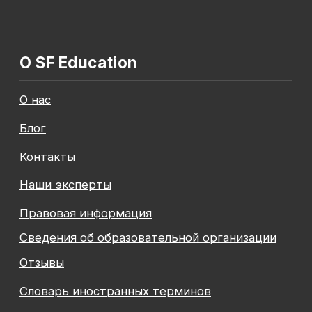
Общество с ограниченной ответственностью
«Современные формы образования»
ОГРН 1197847049179
ИНН 7841081586
КПП 774301001
Юридический адрес: 125438, Г.МОСКВА,
ВН.ТЕР.Г. МУНИЦИПАЛЬНЫЙ ОКРУГ КОПТЕВО, УЛ
МИХАЛКОВСКАЯ, Д. 63Б СТР. 1 , ПОМЕЩ. 10/3
© 2026 SF Education
ООО «Современные формы образования»
использует файлы «cookie», с целью
персонализации сервисов и повышения удобства
пользования веб-сайтом. «Cookie» представляют
собой небольшие файлы, содержащие информацию
о предыдущих посещениях веб-сайта. Если
вы не хотите использовать файлы «cookie»,
измените настройки браузера.
Новая профессия
Подробнее
к сентябрю