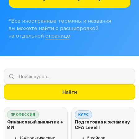
Учитесь бесплатно
Корпоративным клиентам
Контакты
Блог
Вход в личный кабинет
Найти
ПРОФЕССИЯ
КУРС
Финансовый аналитик +
Подготовка к экзамену
ИИ
CFA Level I
124 практических
5 кейсов