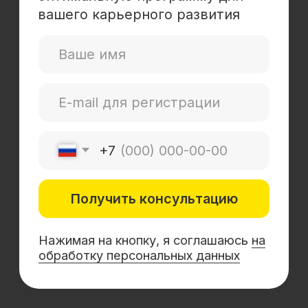
Mini-MBA
Банковским сотрудникам
Soft Skills
Excel
Удаленные профессии
Навыки
Каталог курсов
+7 (800) 555-14-39
info@sflearning.org
Лицензия на осуществление образовательной
деятельности № Л035−01 271−78/00177 402