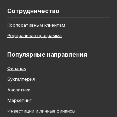
До окончания акции осталось
00
00
00
00
дней
часов
минута
секунда