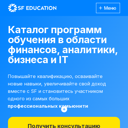
Меню
Каталог программ
обучения в области
финансов, аналитики,
бизнеса и IT
Повышайте квалификацию, осваивайте
новые навыки, увеличивайте свой доход
вместе с SF и становитесь участником
одного из самых больших
профессиональных комьюнити
Получить консультацию
*Все иностранные термины и названия
вы можете найти с расшифровкой
Каталог
курсов
на отдельной
странице