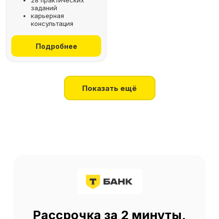
28 практических
заданий
+7
карьерная
консультация
Получить консультацию
Подробнее
Нажимая на кнопку, я соглашаюсь
на
обработку персональных данных
Показать ещё
О SF Education
О нас
Блог
Контакты
Наши эксперты
Правовая информация
Сведения об образовательной организации