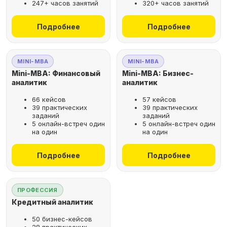
247+ часов занятий
320+ часов занятий
не выходя из дома
Подробнее
Подробнее
Выбрать курс
MINI-MBA
MINI-MBA
Mini-MBA: Финансовый
Mini-MBA: Бизнес-
аналитик
аналитик
66 кейсов
57 кейсов
Оставьте заявку
39 практических
39 практических
заданий
заданий
на бесплатную
5 онлайн-встреч один
5 онлайн-встреч один
консультацию
на один
на один
Поможем подобрать
Подробнее
Подробнее
оптимальную программу для
вашего карьерного развития
ПРОФЕССИЯ
Кредитный аналитик
50 бизнес-кейсов