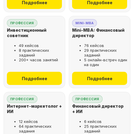
Подробнее
Подробнее
ПРОФЕССИЯ
MINI-MBA
Инвестиционный
Mini-MBA: Финансовый
советник
директор
49 кейсов
76 кейсов
8 практических
29 практических
заданий
заданий
200+ часов занятий
5 онлайн-встреч один
на один
Подробнее
Подробнее
ПРОФЕССИЯ
ПРОФЕССИЯ
Интернет-маркетолог +
Финансовый директор
ИИ
+ ИИ
12 кейсов
6 кейсов
64 практических
25 практических
задания
заданий
Рассрочка за 2 минуты,