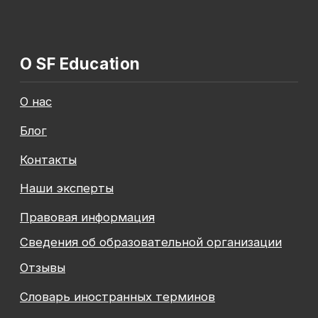
Общество с ограниченной ответственностью
«Современные формы образования»
ОГРН 1197847049179
ИНН 7841081586
КПП 774301001
Юридический адрес: 125438, Г.МОСКВА,
ВН.ТЕР.Г. МУНИЦИПАЛЬНЫЙ ОКРУГ КОПТЕВО, УЛ
МИХАЛКОВСКАЯ, Д. 63Б СТР. 1 , ПОМЕЩ. 10/3
© 2026 SF Education
ООО «Современные формы образования»
использует файлы «cookie», с целью
персонализации сервисов и повышения удобства
пользования веб-сайтом. «Cookie» представляют
собой небольшие файлы, содержащие информацию
о предыдущих посещениях веб-сайта. Если
вы не хотите использовать файлы «cookie»,
измените настройки браузера.
Новая профессия
Подробнее
к сентябрю