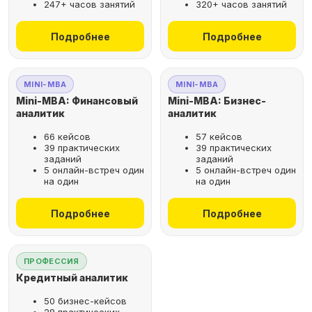
247+ часов занятий
320+ часов занятий
не выходя из дома
Подробнее
Подробнее
Выбрать курс
MINI-MBA
MINI-MBA
Mini-MBA: Финансовый
Mini-MBA: Бизнес-
аналитик
аналитик
66 кейсов
57 кейсов
Оставьте заявку
39 практических
39 практических
заданий
заданий
на бесплатную
5 онлайн-встреч один
5 онлайн-встреч один
консультацию
на один
на один
Поможем подобрать
Подробнее
Подробнее
оптимальную программу для
вашего карьерного развития
ПРОФЕССИЯ
Кредитный аналитик
50 бизнес-кейсов