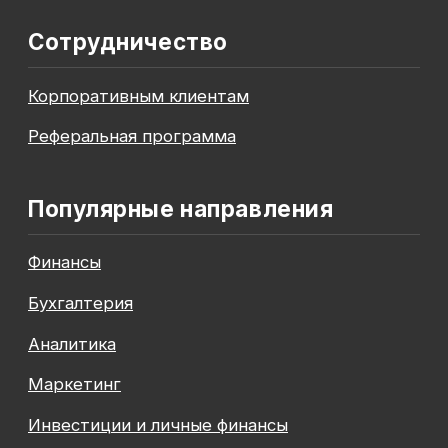
До окончания акции осталось
00
00
00
00
дней
часов
минута
секунда