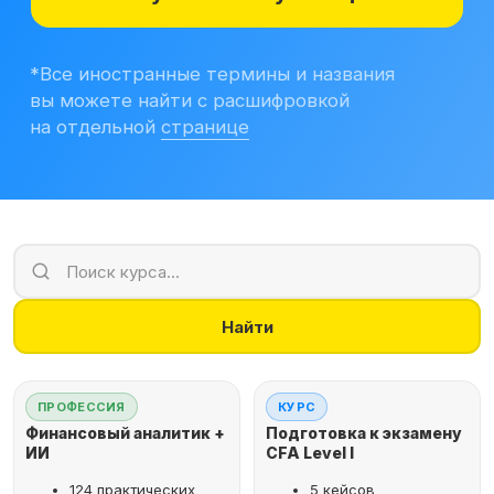
Учитесь бесплатно
Корпоративным клиентам
Контакты
Блог
Вход в личный кабинет
Найти
ПРОФЕССИЯ
КУРС
Финансовый аналитик +
Подготовка к экзамену
ИИ
CFA Level I
124 практических
5 кейсов