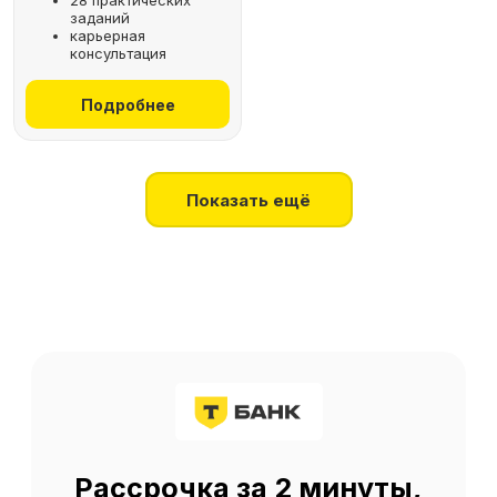
28 практических
заданий
+7
карьерная
консультация
Получить консультацию
Подробнее
Нажимая на кнопку, я соглашаюсь
на
обработку персональных данных
Показать ещё
О SF Education
О нас
Блог
Контакты
Наши эксперты
Правовая информация
Сведения об образовательной организации