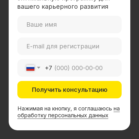
Mini-MBA
Банковским сотрудникам
Soft Skills
Excel
Удаленные профессии
Навыки
Каталог курсов
+7 (800) 555-14-39
info@sflearning.org
Лицензия на осуществление образовательной
деятельности № Л035−01 271−78/00177 402