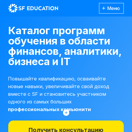
Меню
Каталог программ
обучения в области
финансов, аналитики,
бизнеса и IT
Повышайте квалификацию, осваивайте
новые навыки, увеличивайте свой доход
вместе с SF и становитесь участником
одного из самых больших
профессиональных комьюнити
Получить консультацию
*Все иностранные термины и названия
вы можете найти с расшифровкой
Каталог
курсов
на отдельной
странице