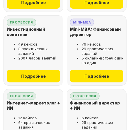
Подробнее
Подробнее
ПРОФЕССИЯ
MINI-MBA
Инвестиционный
Mini-MBA: Финансовый
советник
директор
49 кейсов
76 кейсов
8 практических
29 практических
заданий
заданий
200+ часов занятий
5 онлайн-встреч один
на один
Подробнее
Подробнее
ПРОФЕССИЯ
ПРОФЕССИЯ
Интернет-маркетолог +
Финансовый директор
ИИ
+ ИИ
12 кейсов
6 кейсов
64 практических
25 практических
задания
заданий
Рассрочка за 2 минуты,