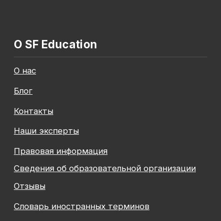
Общество с ограниченной ответственностью
«Современные формы образования»
ОГРН 1197847049179
ИНН 7841081586
КПП 774301001
Юридический адрес: 125438, Г.МОСКВА,
ВН.ТЕР.Г. МУНИЦИПАЛЬНЫЙ ОКРУГ КОПТЕВО, УЛ
МИХАЛКОВСКАЯ, Д. 63Б СТР. 1 , ПОМЕЩ. 10/3
© 2026 SF Education
ООО «Современные формы образования»
использует файлы «cookie», с целью
персонализации сервисов и повышения удобства
пользования веб-сайтом. «Cookie» представляют
собой небольшие файлы, содержащие информацию
о предыдущих посещениях веб-сайта. Если
вы не хотите использовать файлы «cookie»,
измените настройки браузера.
Август — время
инвестировать
Подробнее
в себя вместе с SF