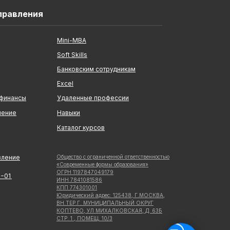
правления
Mini-MBA
Soft Skills
Банковским сотрудникам
Excel
 финансы
Удаленные профессии
ление
Навыки
Каталог курсов
вление
Общество с ограниченной ответственностью
«Современные формы образования»
ОГРН 1197847049179
5−01
ИНН 7841081586
КПП 774301001
Юридический адрес: 125438, Г.МОСКВА,
ВН.ТЕР.Г. МУНИЦИПАЛЬНЫЙ ОКРУГ
КОПТЕВО, УЛ МИХАЛКОВСКАЯ, Д. 63Б
СТР. 1 , ПОМЕЩ. 10/3