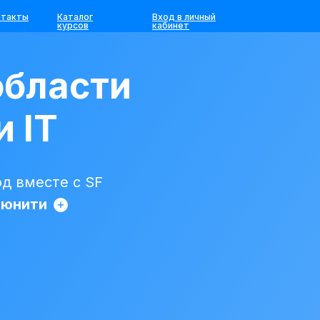
нтакты
Каталог
Вход в личный
курсов
кабинет
области
и IT
д вместе с SF
ьюнити