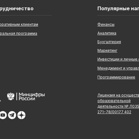
рудничество
Популярные на
оративным клиентам
Финансы
Аналитика
ральная программа
Бухгалтерия
Маркетинг
Инвестиции и личные
Менеджмент и управ
Программирование
Лицензия на осущест
образовательной
деятельности № Л03
271−78/00177 402