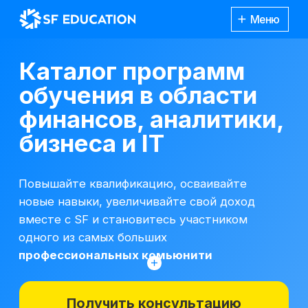
Меню
Каталог программ
обучения в области
финансов, аналитики,
бизнеса и IT
Повышайте квалификацию, осваивайте
новые навыки, увеличивайте свой доход
вместе с SF и становитесь участником
одного из самых больших
профессиональных комьюнити
Получить консультацию
*Все иностранные термины и названия
вы можете найти с расшифровкой
Каталог
курсов
на отдельной
странице