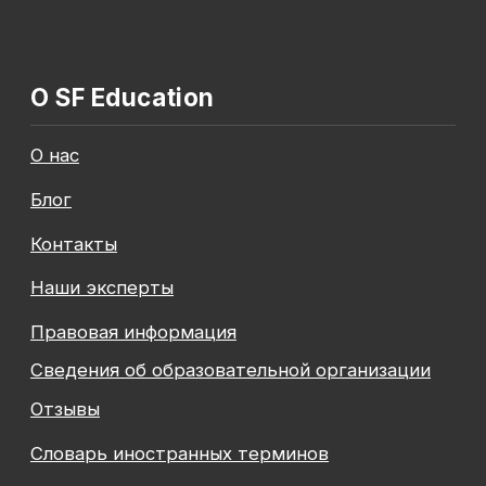
Общество с ограниченной ответственностью
«Современные формы образования»
ОГРН 1197847049179
ИНН 7841081586
КПП 774301001
Юридический адрес: 125438, Г.МОСКВА,
ВН.ТЕР.Г. МУНИЦИПАЛЬНЫЙ ОКРУГ КОПТЕВО, УЛ
МИХАЛКОВСКАЯ, Д. 63Б СТР. 1 , ПОМЕЩ. 10/3
© 2026 SF Education
ООО «Современные формы образования»
использует файлы «cookie», с целью
персонализации сервисов и повышения удобства
пользования веб-сайтом. «Cookie» представляют
собой небольшие файлы, содержащие информацию
о предыдущих посещениях веб-сайта. Если
вы не хотите использовать файлы «cookie»,
измените настройки браузера.
Новая профессия
Подробнее
к сентябрю