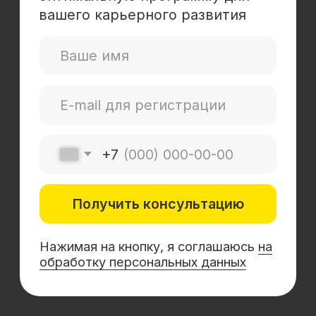
Mini-MBA
Банковским сотрудникам
Soft Skills
Excel
Удаленные профессии
Навыки
Каталог курсов
+7 (800) 555-14-39
info@sflearning.org
Лицензия на осуществление образовательной
деятельности № Л035−01 271−78/00177 402