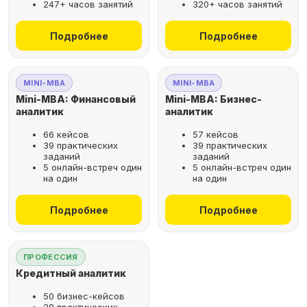
247+ часов занятий
320+ часов занятий
не выходя из дома
Подробнее
Подробнее
Выбрать курс
MINI-MBA
MINI-MBA
Mini-MBA: Финансовый
Mini-MBA: Бизнес-
аналитик
аналитик
66 кейсов
57 кейсов
Оставьте заявку
39 практических
39 практических
заданий
заданий
на бесплатную
5 онлайн-встреч один
5 онлайн-встреч один
консультацию
на один
на один
Поможем подобрать
Подробнее
Подробнее
оптимальную программу для
вашего карьерного развития
ПРОФЕССИЯ
Кредитный аналитик
50 бизнес-кейсов