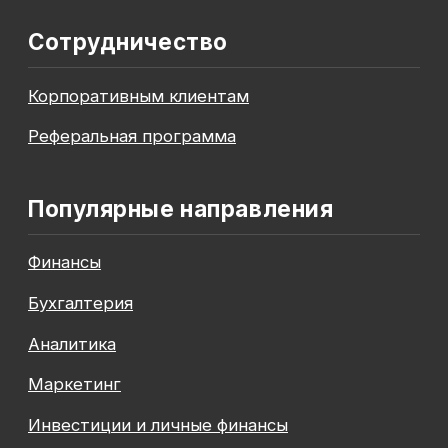
До окончания акции осталось
00
00
00
00
дней
часов
минута
секунда