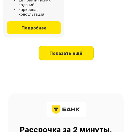
28 практических
заданий
+7
карьерная
консультация
Получить консультацию
Подробнее
Нажимая на кнопку, я соглашаюсь
на
обработку персональных данных
Показать ещё
О SF Education
О нас
Блог
Контакты
Наши эксперты
Правовая информация
Сведения об образовательной организации