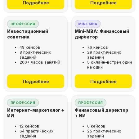
Подробнее
Подробнее
ПРОФЕССИЯ
MINI-MBA
Инвестиционный
Mini-MBA: Финансовый
советник
директор
49 кейсов
76 кейсов
8 практических
29 практических
заданий
заданий
200+ часов занятий
5 онлайн-встреч один
на один
Подробнее
Подробнее
ПРОФЕССИЯ
ПРОФЕССИЯ
Интернет-маркетолог +
Финансовый директор
ИИ
+ ИИ
12 кейсов
6 кейсов
64 практических
25 практических
задания
заданий
Рассрочка за 2 минуты,