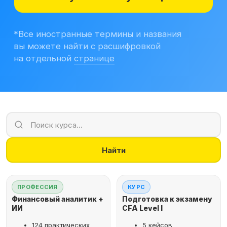
Учитесь бесплатно
Корпоративным клиентам
Контакты
Блог
Вход в личный кабинет
Найти
ПРОФЕССИЯ
КУРС
Финансовый аналитик +
Подготовка к экзамену
ИИ
CFA Level I
124 практических
5 кейсов