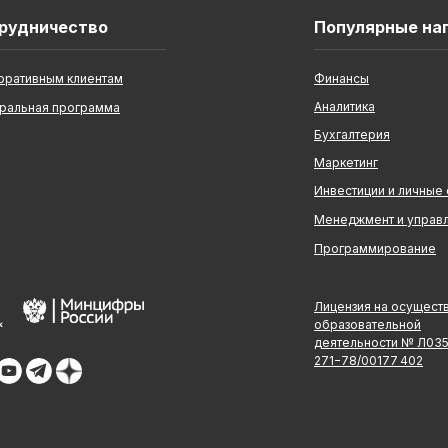
рудничество
Популярные на
оративным клиентам
Финансы
Аналитика
ральная программа
Бухгалтерия
Маркетинг
Инвестиции и личные
Менеджмент и управ
Программирование
Лицензия на осущест
образовательной
деятельности № Л03
271−78/00177 402