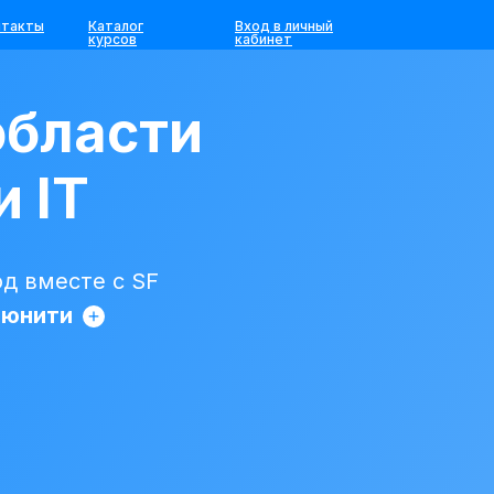
нтакты
Каталог
Вход в личный
курсов
кабинет
области
и IT
д вместе с SF
ьюнити