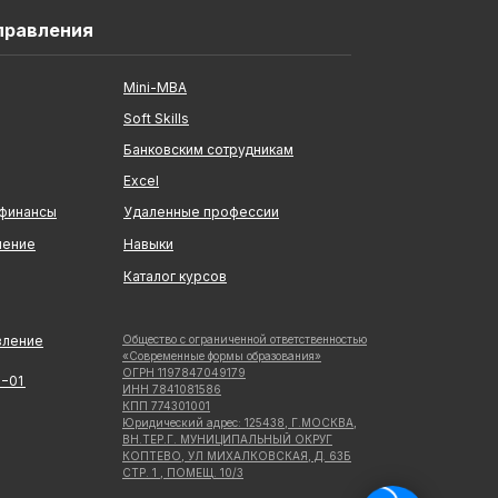
правления
Mini-MBA
Soft Skills
Банковским сотрудникам
Excel
 финансы
Удаленные профессии
ление
Навыки
Каталог курсов
вление
Общество с ограниченной ответственностью
«Современные формы образования»
ОГРН 1197847049179
5−01
ИНН 7841081586
КПП 774301001
Юридический адрес: 125438, Г.МОСКВА,
ВН.ТЕР.Г. МУНИЦИПАЛЬНЫЙ ОКРУГ
КОПТЕВО, УЛ МИХАЛКОВСКАЯ, Д. 63Б
СТР. 1 , ПОМЕЩ. 10/3