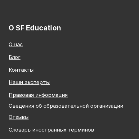
Общество с ограниченной ответственностью
«Современные формы образования»
ОГРН 1197847049179
ИНН 7841081586
КПП 774301001
Юридический адрес: 125438, Г.МОСКВА,
ВН.ТЕР.Г. МУНИЦИПАЛЬНЫЙ ОКРУГ КОПТЕВО, УЛ
МИХАЛКОВСКАЯ, Д. 63Б СТР. 1 , ПОМЕЩ. 10/3
© 2026 SF Education
ООО «Современные формы образования»
использует файлы «cookie», с целью
персонализации сервисов и повышения удобства
пользования веб-сайтом. «Cookie» представляют
собой небольшие файлы, содержащие информацию
о предыдущих посещениях веб-сайта. Если
вы не хотите использовать файлы «cookie»,
измените настройки браузера.
Август — время
инвестировать
Подробнее
в себя вместе с SF