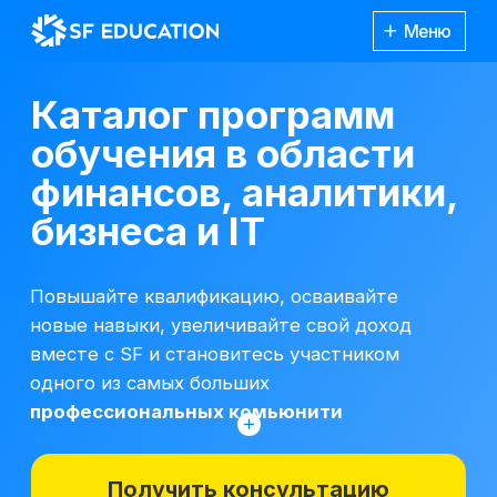
Меню
Каталог программ
обучения в области
финансов, аналитики,
бизнеса и IT
Повышайте квалификацию, осваивайте
новые навыки, увеличивайте свой доход
вместе с SF и становитесь участником
одного из самых больших
профессиональных комьюнити
Получить консультацию
*Все иностранные термины и названия
вы можете найти с расшифровкой
Каталог
курсов
на отдельной
странице