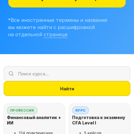
Учитесь бесплатно
Корпоративным клиентам
Контакты
Блог
Вход в личный кабинет
Найти
ПРОФЕССИЯ
КУРС
Финансовый аналитик +
Подготовка к экзамену
ИИ
CFA Level I
124 практических
5 кейсов