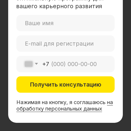
Mini-MBA
Банковским сотрудникам
Soft Skills
Excel
Удаленные профессии
Навыки
Каталог курсов
+7 (800) 555-14-39
info@sflearning.org
Лицензия на осуществление образовательной
деятельности № Л035−01 271−78/00177 402