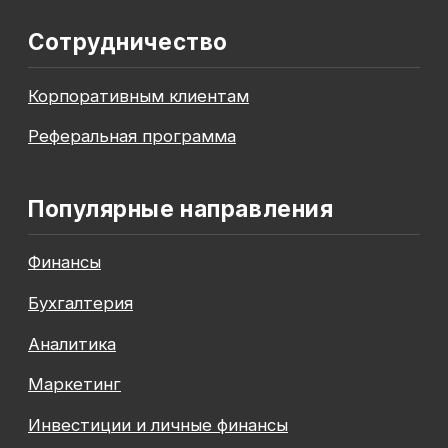
До окончания акции осталось
00
00
00
00
дней
часов
минута
секунда