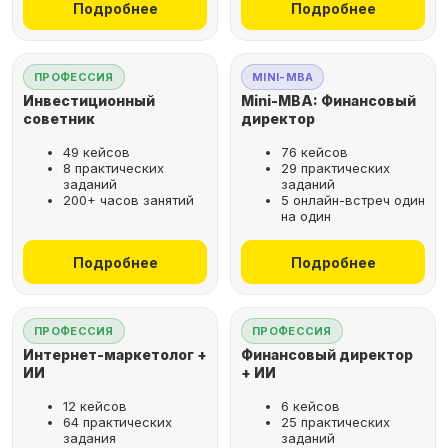
Подробнее
Подробнее
ПРОФЕССИЯ
MINI-MBA
Инвестиционный
Mini-MBA: Финансовый
советник
директор
49 кейсов
76 кейсов
8 практических
29 практических
заданий
заданий
200+ часов занятий
5 онлайн-встреч один
на один
Подробнее
Подробнее
ПРОФЕССИЯ
ПРОФЕССИЯ
Интернет-маркетолог +
Финансовый директор
ИИ
+ ИИ
12 кейсов
6 кейсов
64 практических
25 практических
задания
заданий
Рассрочка за 2 минуты,