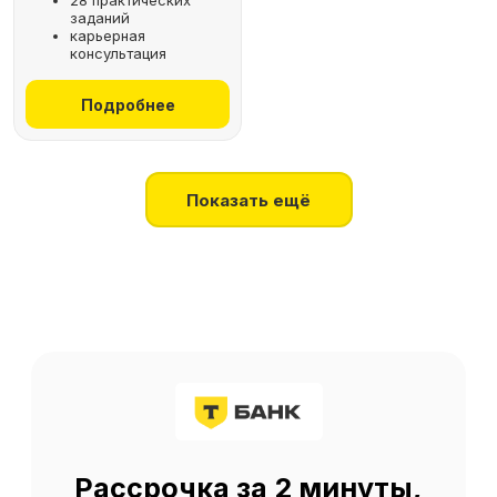
28 практических
заданий
+7
карьерная
консультация
Получить консультацию
Подробнее
Нажимая на кнопку, я соглашаюсь
на
обработку персональных данных
Показать ещё
О SF Education
О нас
Блог
Контакты
Наши эксперты
Правовая информация
Сведения об образовательной организации