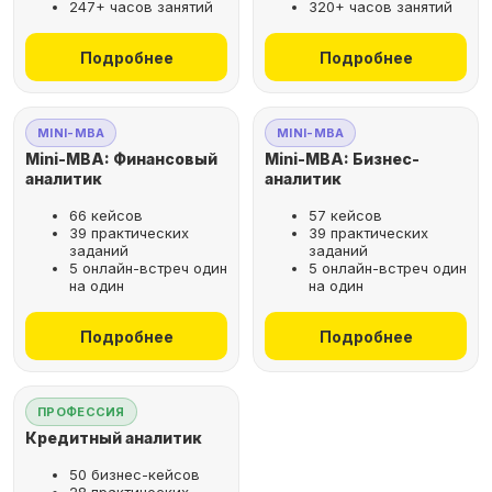
247+ часов занятий
320+ часов занятий
не выходя из дома
Подробнее
Подробнее
Выбрать курс
MINI-MBA
MINI-MBA
Mini-MBA: Финансовый
Mini-MBA: Бизнес-
аналитик
аналитик
66 кейсов
57 кейсов
Оставьте заявку
39 практических
39 практических
заданий
заданий
на бесплатную
5 онлайн-встреч один
5 онлайн-встреч один
консультацию
на один
на один
Поможем подобрать
Подробнее
Подробнее
оптимальную программу для
вашего карьерного развития
ПРОФЕССИЯ
Кредитный аналитик
50 бизнес-кейсов