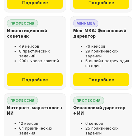
Подробнее
Подробнее
ПРОФЕССИЯ
MINI-MBA
Инвестиционный
Mini-MBA: Финансовый
советник
директор
49 кейсов
76 кейсов
8 практических
29 практических
заданий
заданий
200+ часов занятий
5 онлайн-встреч один
на один
Подробнее
Подробнее
ПРОФЕССИЯ
ПРОФЕССИЯ
Интернет-маркетолог +
Финансовый директор
ИИ
+ ИИ
12 кейсов
6 кейсов
64 практических
25 практических
задания
заданий
Рассрочка за 2 минуты,