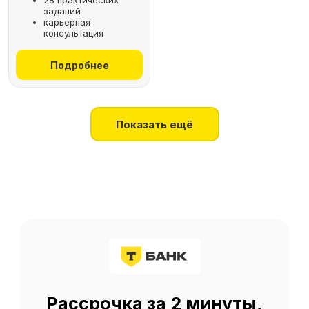
28 практических
заданий
+7
карьерная
консультация
Получить консультацию
Подробнее
Нажимая на кнопку, я соглашаюсь
на
обработку персональных данных
Показать ещё
О SF Education
О нас
Блог
Контакты
Наши эксперты
Правовая информация
Сведения об образовательной организации