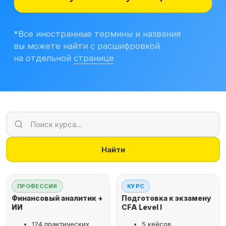
Учитесь бесплатно
Корпоративным клиентам
Контакты
Блог
Вход в личный кабинет
Найти
ПРОФЕССИЯ
КУРС
Финансовый аналитик +
Подготовка к экзамену
ИИ
CFA Level I
124 практических
5 кейсов