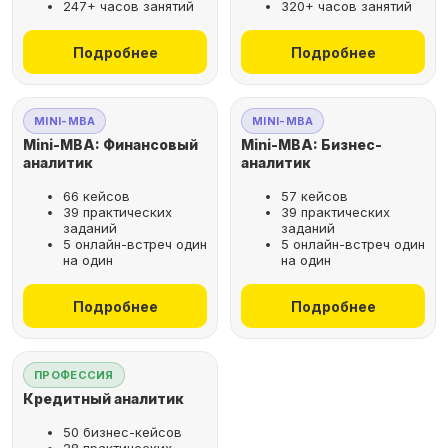
247+ часов занятий
320+ часов занятий
не выходя из дома
Подробнее
Подробнее
Выбрать курс
MINI-MBA
MINI-MBA
Mini-MBA: Финансовый
Mini-MBA: Бизнес-
аналитик
аналитик
66 кейсов
57 кейсов
Оставьте заявку
39 практических
39 практических
заданий
заданий
на бесплатную
5 онлайн-встреч один
5 онлайн-встреч один
консультацию
на один
на один
Поможем подобрать
Подробнее
Подробнее
оптимальную программу для
вашего карьерного развития
ПРОФЕССИЯ
Кредитный аналитик
50 бизнес-кейсов