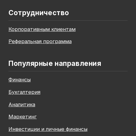
До окончания акции осталось
00
00
00
00
дней
часов
минута
секунда