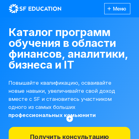
Меню
Каталог программ
обучения в области
финансов, аналитики,
бизнеса и IT
Повышайте квалификацию, осваивайте
новые навыки, увеличивайте свой доход
вместе с SF и становитесь участником
одного из самых больших
профессиональных комьюнити
Получить консультацию
*Все иностранные термины и названия
вы можете найти с расшифровкой
Каталог
курсов
на отдельной
странице