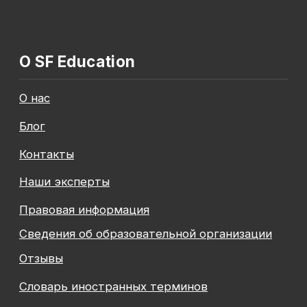
Общество с ограниченной ответственностью
«Современные формы образования»
ОГРН 1197847049179
ИНН 7841081586
КПП 774301001
Юридический адрес: 125438, Г.МОСКВА,
ВН.ТЕР.Г. МУНИЦИПАЛЬНЫЙ ОКРУГ КОПТЕВО, УЛ
МИХАЛКОВСКАЯ, Д. 63Б СТР. 1 , ПОМЕЩ. 10/3
© 2026 SF Education
ООО «Современные формы образования»
использует файлы «cookie», с целью
персонализации сервисов и повышения удобства
пользования веб-сайтом. «Cookie» представляют
собой небольшие файлы, содержащие информацию
о предыдущих посещениях веб-сайта. Если
вы не хотите использовать файлы «cookie»,
измените настройки браузера.
Новая профессия
Подробнее
к сентябрю