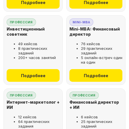
Подробнее
Подробнее
ПРОФЕССИЯ
MINI-MBA
Инвестиционный
Mini-MBA: Финансовый
советник
директор
49 кейсов
76 кейсов
8 практических
29 практических
заданий
заданий
200+ часов занятий
5 онлайн-встреч один
на один
Подробнее
Подробнее
ПРОФЕССИЯ
ПРОФЕССИЯ
Интернет-маркетолог +
Финансовый директор
ИИ
+ ИИ
12 кейсов
6 кейсов
64 практических
25 практических
задания
заданий
Рассрочка за 2 минуты,