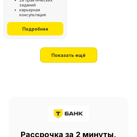
28 практических
заданий
+7
карьерная
консультация
Получить консультацию
Подробнее
Нажимая на кнопку, я соглашаюсь
на
обработку персональных данных
Показать ещё
О SF Education
О нас
Блог
Контакты
Наши эксперты
Правовая информация
Сведения об образовательной организации