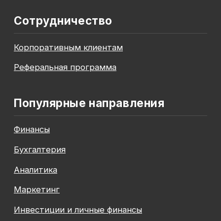
До окончания акции осталось
00
00
00
00
дней
часов
минута
секунда