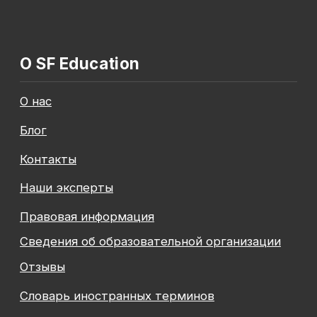
Общество с ограниченной ответственностью
«Современные формы образования»
ОГРН 1197847049179
ИНН 7841081586
КПП 774301001
Юридический адрес: 125438, Г.МОСКВА,
ВН.ТЕР.Г. МУНИЦИПАЛЬНЫЙ ОКРУГ КОПТЕВО, УЛ
МИХАЛКОВСКАЯ, Д. 63Б СТР. 1 , ПОМЕЩ. 10/3
© 2026 SF Education
ООО «Современные формы образования»
использует файлы «cookie», с целью
персонализации сервисов и повышения удобства
пользования веб-сайтом. «Cookie» представляют
собой небольшие файлы, содержащие информацию
о предыдущих посещениях веб-сайта. Если
вы не хотите использовать файлы «cookie»,
измените настройки браузера.
Новая профессия
Подробнее
к сентябрю