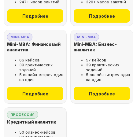
247+ часов занятий
320+ часов занятий
не выходя из дома
Подробнее
Подробнее
Выбрать курс
MINI-MBA
MINI-MBA
Mini-MBA: Финансовый
Mini-MBA: Бизнес-
аналитик
аналитик
66 кейсов
57 кейсов
Оставьте заявку
39 практических
39 практических
заданий
заданий
на бесплатную
5 онлайн-встреч один
5 онлайн-встреч один
консультацию
на один
на один
Поможем подобрать
Подробнее
Подробнее
оптимальную программу для
вашего карьерного развития
ПРОФЕССИЯ
Кредитный аналитик
50 бизнес-кейсов