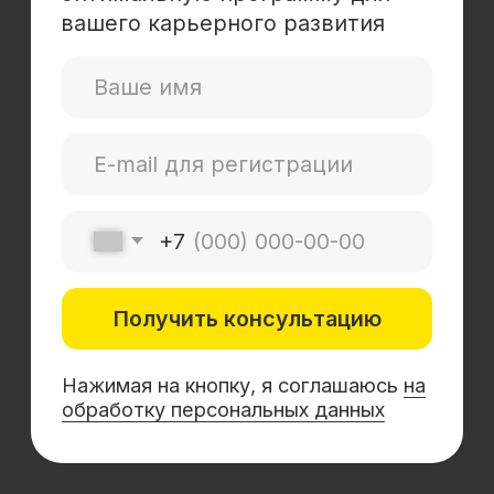
Mini-MBA
Банковским сотрудникам
Soft Skills
Excel
Удаленные профессии
Навыки
Каталог курсов
+7 (800) 555-14-39
info@sflearning.org
Лицензия на осуществление образовательной
деятельности № Л035−01 271−78/00177 402