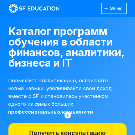
Меню
Каталог программ
обучения в области
финансов, аналитики,
бизнеса и IT
Повышайте квалификацию, осваивайте
новые навыки, увеличивайте свой доход
вместе с SF и становитесь участником
одного из самых больших
профессиональных комьюнити
Получить консультацию
*Все иностранные термины и названия
вы можете найти с расшифровкой
Каталог
курсов
на отдельной
странице