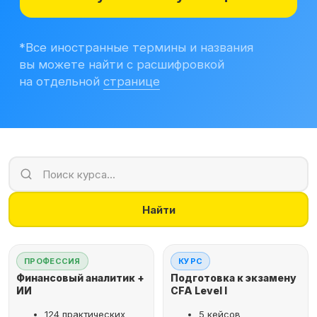
Учитесь бесплатно
Корпоративным клиентам
Контакты
Блог
Вход в личный кабинет
Найти
ПРОФЕССИЯ
КУРС
Финансовый аналитик +
Подготовка к экзамену
ИИ
CFA Level I
124 практических
5 кейсов