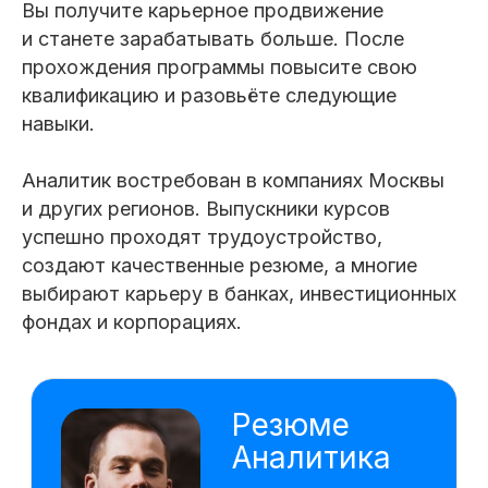
Вы получите карьерное продвижение
Работаю с базами данных: извлечение,
обновление и анализ данных, а также
и станете зарабатывать больше. После
создаю сложные запросы
прохождения программы повысите свою
Разбираюсь в основных математических
концепциях, используемых в анализе
квалификацию и разовьёте следующие
данных, и умею применять их для
решения задач
навыки.
Разрабатываю скрипты и автоматизирую
Аналитик востребован в компаниях Москвы
задачи в Excel®, а также создаю
приложения для анализа данных
и других регионов. Выпускники курсов
и решения бизнес-задач на Python
успешно проходят трудоустройство,
Создаю профессиональные презентации
создают качественные резюме, а многие
с использованием различных
инструментов и функций в Power Point®
выбирают карьеру в банках, инвестиционных
фондах и корпорациях.
Подготовил визуализацию
полученной аналитики
ассортимента магазинов
Выбрал из массива данных
корректные значения и произвел
работу по созданию сводных таблиц.
Воссоздал наиболее наглядный