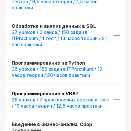
тестов / 9,5 часов теории / 4,5 часов
практики
Обработка и анализ данных в SQL
27 уроков / 2 кейса / 150 задач в
ITPractikum / 1 тест / 13 часов теории / 21
Начните обучение уже
час практики
сегодня
Получите полную программу курса
Программирование на Python
в PDF или бесплатный доступ ко всем
36 уроков / 186 задач в ITPractikum / 19
материалам курса на 48 часов, чтобы
часов теории / 28 часов практики
оценить качество программы,
погрузиться в обучение и принять
обоснованное решение без лишних
Программирование в VBA®
сомнений
29 уроков / 7 практических уроков и тест
/ 19 часов теории / 12,5 часов практики
Получить программу
Введение в бизнес-анализ. Сбор
Попробовать 48 часов бесплатно
требований