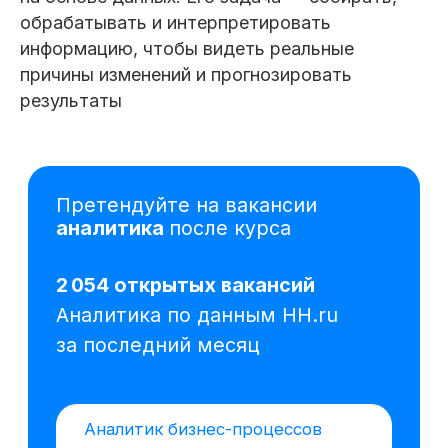
обрабатывать и интерпретировать
информацию, чтобы видеть реальные
Аналитик бизнес-процессов
причины изменений и прогнозировать
от 500 000 ₽
Казань
результаты
Ведущий аналитик
от 300 000 ₽
Санкт-Петербург
Аналитик
от 150 000 ₽
Тюмень