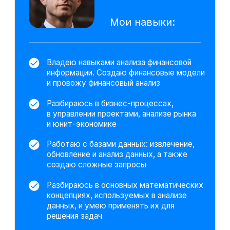
пример для представления
информации о статусе товаров
в магазинах
Технические инструменты.
Дополнительные навыки
Power BI
Excel
VBA
Google Sheets
Power Point
SQL
Python
Язык R
ООП
Tableau
Numpy
Power Query
Seaborn
BPMN
Pandas
Plotly
Юкасса
CRM/Trello
Gamma
ChatGPT
DeepSeek
PromptCowboy
На основе исследования 2580 вакансий
hh.ru мы выделяем наиболее важные
навыки, которым клиенты обучаются
на курсе