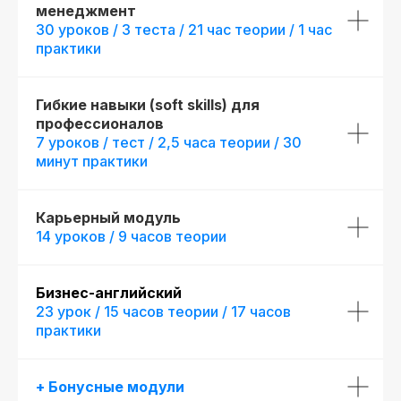
менеджмент
30 уроков / 3 теста / 21 час теории / 1 час
практики
начало обучения: start130319.000
Гибкие навыки (soft skills) для
профессионалов
Дополнительная
7 уроков / тест / 2,5 часа теории / 30
скидка 10%
минут практики
при полной оплате
fr130319.000
Карьерный модуль
r130319.000/
14 уроков / 9 часов теории
мес
Беспроцентная рассрочка на 18 месяцев
Бизнес-английский
23 урок / 15 часов теории / 17 часов
Новая профессия
практики
Подробнее
к сентябрю
+ Бонусные модули