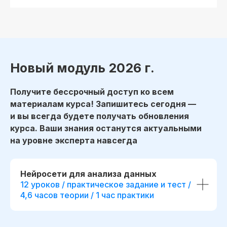
Применить
Получить консультацию
Оплатить
Новый модуль 2026 г.
Получите бессрочный доступ ко всем
До окончания акции осталось
Доступ к курсу, обновлениям
материалам курса! Запишитесь сегодня —
00
00
00
00
и чату курса остаётся навсегда!
и вы всегда будете получать обновления
дней
часов
минута
секунда
курса. Ваши знания останутся актуальными
Сделаем скидку! Если вы нашли
на уровне эксперта навсегда
похожий курс дешевле
Потоковый и асинхронный
формат обучения
Нейросети для анализа данных
12 уроков / практическое задание и тест /
До 50% экономии на покупку
4,6 часов теории / 1 час практики
по нашей программе обмена