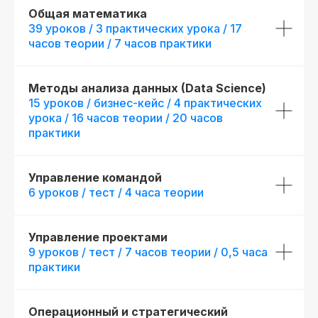
Общая математика
39 уроков / 3 практических урока / 17
часов теории / 7 часов практики
Диплом о прохождении курса
Удостоверение о пов
квалификации
Лицензия на осуществление
Методы анализа данных (Data Science)
образовательной деятельности
№
Вы получите официальное
15 уроков / бизнес-кейс / 4 практических
Л035−01 271−78/00177 402
удостоверение,
урока / 16 часов теории / 20 часов
подтверждающее повышени
При дополнительной
вашей квалификации, что отк
практики
новые возможности для
регистрации
профессионального развития
Управление командой
6 уроков / тест / 4 часа теории
Управление проектами
9 уроков / тест / 7 часов теории / 0,5 часа
практики
Операционный и стратегический