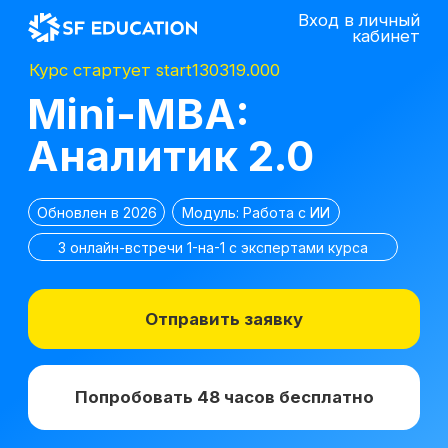
Вход в личный
кабинет
Курс стартует start130319.000
Mini-MBA:
Аналитик 2.0
Обновлен в 2026
Модуль: Работа с ИИ
3 онлайн-встречи 1-на-1 с экспертами курса
Отправить заявку
Попробовать 48 часов бесплатно
*
2 место в номинации
топ-10 EdTech
компаний
лучшее бизнес-
по качеству
образование 2025 г.
образования в сегменте
ДПО в 2021 г.
*Все иностранные термины и названия