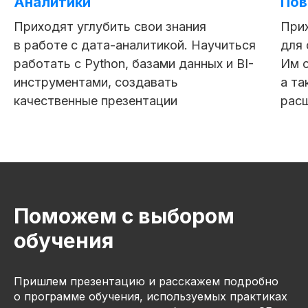
Аналитики
Пов
Приходят углубить свои знания
Прих
в работе с дата-аналитикой. Научиться
для 
27 модулей за 9 месяцев
117 практическое задание
работать с Python, базами данных и BI-
Им с
инструментами, создавать
а та
качественные презентации
расш
Поможем с выбором
обучения
Пришлем презентацию и расскажем подробно
о программе обучения, используемых практиках