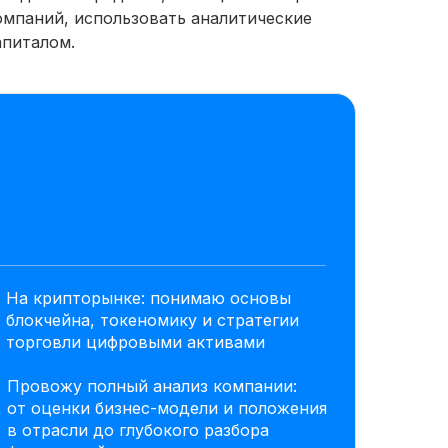
омпаний, использовать аналитические
апиталом.
На крипторынке: понимаю основы
блокчейна, токеномику и стратегии
торговли цифровыми активами
Провожу полный анализ компании:
от оценки бизнес-модели и положения
в отрасли до глубокого разбора