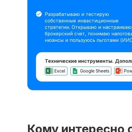
Разрабатываю и тестирую
собственные инвестиционные
стратегии. Открываю и настраиваю
брокерский счет, понимаю налогов
нюансы и пользуюсь льготами (ИИС
Технические инструменты. Допол
Excel
Google Sheets
Pow
Кому интересно 