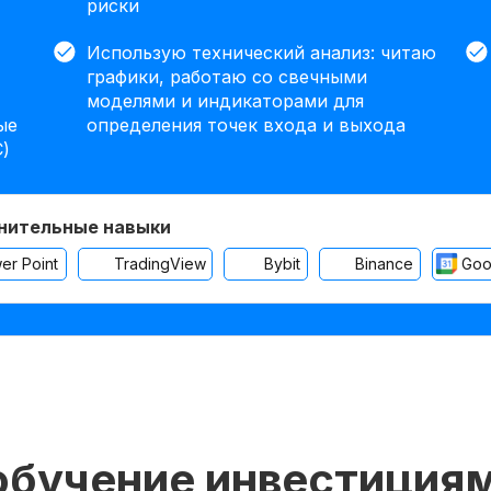
риски
Использую технический анализ: читаю
графики, работаю со свечными
моделями и индикаторами для
ые
определения точек входа и выхода
)
нительные навыки
er Point
TradingView
Bybit
Binance
Goo
обучение инвестиция