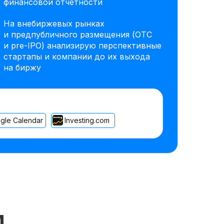
финансовой отчетности
На внебиржевых рынках
и предпубличного размещения (OTC
и pre-IPO) анализирую перспективные
стартапы и компании до их выхода
на биржу
gle Calendar
Investing.com
м