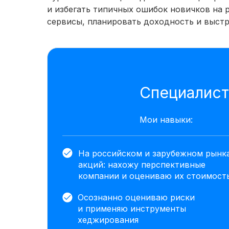
и избегать типичных ошибок новичков на 
сервисы, планировать доходность и выст
Специалист
Мои навыки:
На российском и зарубежном рынк
акций: нахожу перспективные
компании и оцениваю их стоимост
Осознанно оцениваю риски
и применяю инструменты
хеджирования