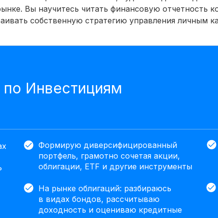
рынке. Вы научитесь читать финансовую отчетность к
раивать собственную стратегию управления личным к
 по Инвестициям
Формирую диверсифицированный
ах
портфель, грамотно сочетая акции,
облигации, ETF и другие инструменты
ь
На рынке облигаций: разбираюсь
в видах бондов, рассчитываю
доходность и оцениваю кредитные