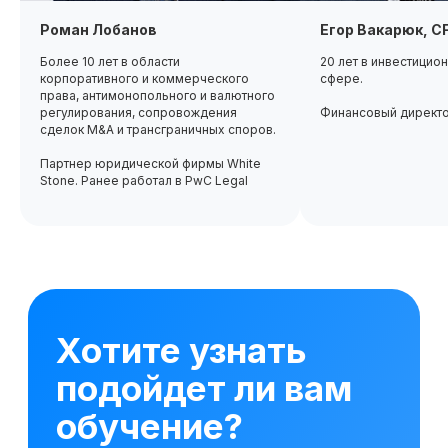
но адекватные дедлайны
и сопровождение
Роман Лобанов
Егор Вакарюк, C
кураторов — можно учиться
Более 10 лет в области
20 лет в инвестицио
даже с плотным графиком
корпоративного и коммерческого
сфере.
права, антимонопольного и валютного
регулирования, сопровождения
Финансовый директ
сделок M&A и трансграничных споров.
Партнер юридической фирмы White
72%
Stone. Ранее работал в PwC Legal
выпускников выходят
на новую позицию
в течение 6 месяцев
Курсы дают пошаговый путь
к новой карьере —
от подготовки
к собеседованию до выхода
на желаемую позицию