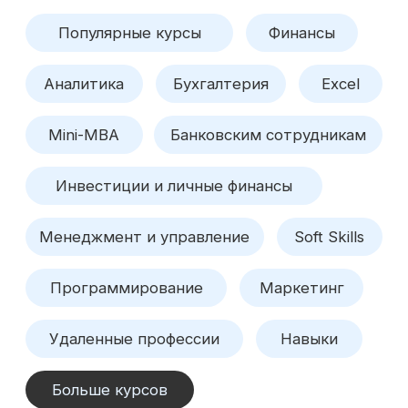
Финансовый
Финансовый
аналитик
директор
62 практических заданий
70 практически
62 реальных бизнес-кейса
71 реальных би
11 модулей за 4 месяца
16 модулей за 
Подробнее
Подробнее