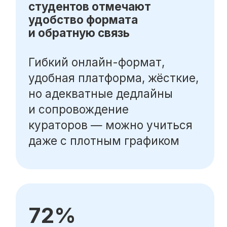
Популярные направления
Финансы
Бухгалтерия
Аналитика
Маркетинг
Инвестиции и личные финансы
Менеджмент и управление
Программирование
Mini-MBA
Банковским сотрудникам
Soft Skills
Excel
Удаленные профессии
Навыки
Каталог курсов