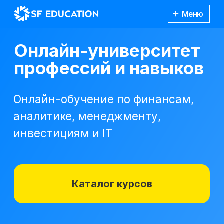
Меню
Онлайн-университет
профессий и навыков
Онлайн-обучение по финансам,
аналитике, менеджменту,
инвестициям и IT
Каталог курсов
Корпоративным
Подроб
клиентам
Каталог
курсов
48 часов бесплатного