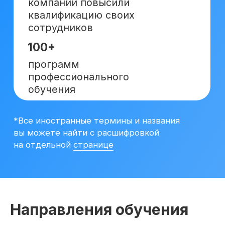
Популярные курсы
Финансы
Аналитика
Бухгалтерия
Excel
Mini-MBA
Банковским сотрудникам
Инвестиции и личные финансы
Менеджмент и управление
Soft Skills
Программирование
Маркетинг
Удаленные профессии
Навыки
Больше курсов
Направления обучения