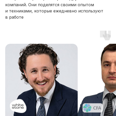
компаний. Они поделятся своими опытом
студентов возвращаются
на другие программы SF
и техниками, которые ежедневно используют
в работе
Потому что видят
результат: понятная
структура, постоянная
поддержка и реальные шаги
к профессиональному
прогрессу
93%
студентов отмечают
удобство формата
и обратную связь
Гибкий онлайн-формат,
удобная платформа, жёсткие,