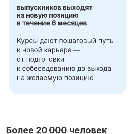
+7 (800) 555-14-39
info@sflearning.org
Лицензия на осуществление образовательной
деятельности № Л035−01 271−78/00177 402
Общество с ограниченной ответственностью
«Современные формы образования»
ОГРН 1197847049179
ИНН 7841081586
КПП 774301001
Юридический адрес: 125438, Г.МОСКВА,
ВН.ТЕР.Г. МУНИЦИПАЛЬНЫЙ ОКРУГ КОПТЕВО, УЛ
МИХАЛКОВСКАЯ, Д. 63Б СТР. 1 , ПОМЕЩ. 10/3
© 2026 SF Education
Более 20 000 человек