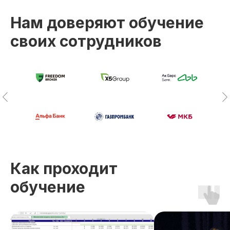
Нам доверяют обучение
своих сотрудников
+
FMI Institute, IIBA и HISTES — н
Лицензия на осуществление
международные образовательн
образовательной деятельности
которые предоставляют матер
№ Л035−01 271−78/00177 402
и специальные условия для сда
Как проходит
международных экзаменов AF
CBDA, AAC и CBAP
обучение