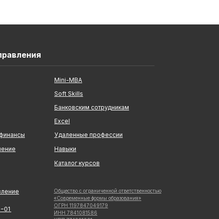
правления
Mini-MBA
Soft Skills
Банковским сотрудникам
Excel
 финансы
Удаленные профессии
ление
Навыки
Каталог курсов
вление
Общество с ограниченной ответственностью
«Современные формы образования»
ОГРН 1197847049179
5−01
ИНН 7841081586