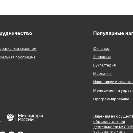
рудничество
Популярные на
оративным клиентам
Финансы
Аналитика
ральная программа
Бухгалтерия
Маркетинг
Инвестиции и личные
Менеджмент и управ
Программирование
Лицензия на осущест
образовательной
деятельности № Л03
271−78/00177 402