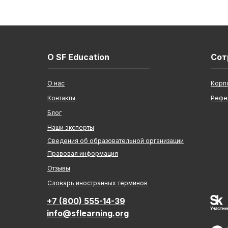
О SF Education
Сот
О нас
Корп
Контакты
Рефе
Блог
Наши эксперты
Сведения об образовательной организации
Правовая информация
Отзывы
Cловарь иностранных терминов
+7 (800) 555-14-39
info@sflearning.org