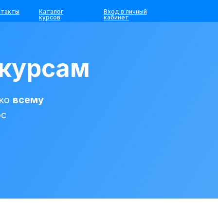
нтакты
Каталог
Вход в личный
курсов
кабинет
 курсам
 ко
всему
рс