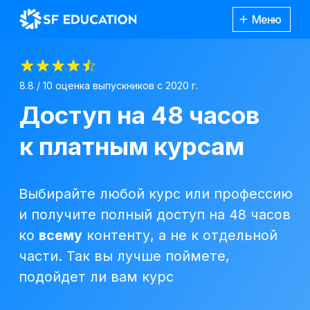
Меню
8.8 / 10 оценка выпускников с 2020 г.
Доступ на 48 часов
к платным курсам
Выбирайте любой курс или профессию
и получите полный доступ на 48 часов
ко
всему
контенту, а не к отдельной
части. Так вы лучше поймете,
подойдет ли вам курс
Получить консультацию
Каталог
курсов