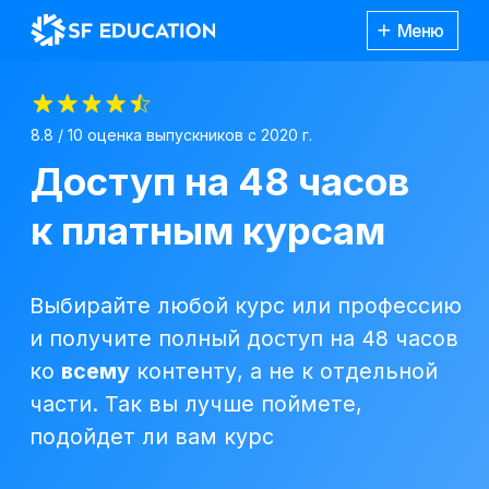
Меню
8.8 / 10 оценка выпускников с 2020 г.
Доступ на 48 часов
к платным курсам
Выбирайте любой курс или профессию
и получите полный доступ на 48 часов
ко
всему
контенту, а не к отдельной
части. Так вы лучше поймете,
подойдет ли вам курс
Получить консультацию
Каталог
курсов