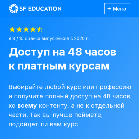
Меню
8.8 / 10 оценка выпускников с 2020 г.
Доступ на 48 часов
к платным курсам
Выбирайте любой курс или профессию
и получите полный доступ на 48 часов
ко
всему
контенту, а не к отдельной
части. Так вы лучше поймете,
подойдет ли вам курс
Получить консультацию
Каталог
курсов