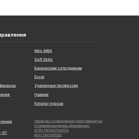
правления
Mini-MBA
Soft Skills
Банковским сотрудникам
Excel
 финансы
Удаленные профессии
ление
Навыки
Каталог курсов
вление
Общество с ограниченной ответственностью
«Современные формы образования»
ОГРН 1197847049179
5−01
ИНН 7841081586