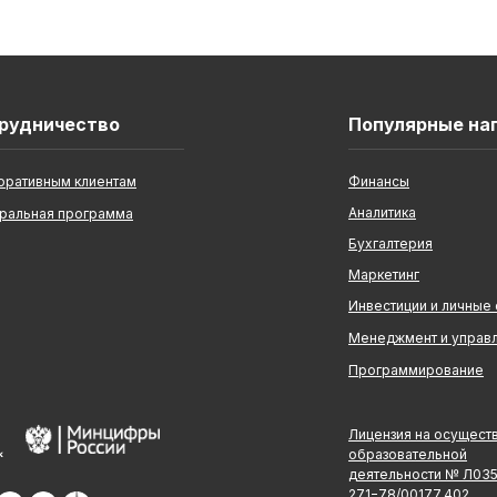
рудничество
Популярные на
оративным клиентам
Финансы
Аналитика
ральная программа
Бухгалтерия
Маркетинг
Инвестиции и личные
Менеджмент и управ
Программирование
Лицензия на осущест
образовательной
деятельности № Л03
271−78/00177 402