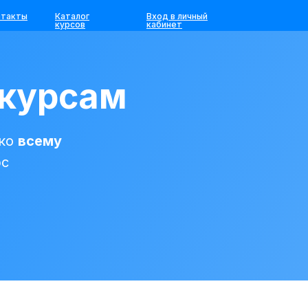
нтакты
Каталог
Вход в личный
курсов
кабинет
 курсам
 ко
всему
рс