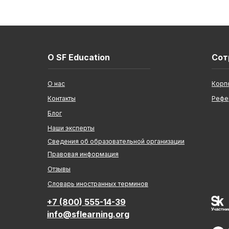
О SF Education
Сот
О нас
Корп
Контакты
Рефе
Блог
Наши эксперты
Сведения об образовательной организации
Правовая информация
Отзывы
Cловарь иностранных терминов
+7 (800) 555-14-39
info@sflearning.org