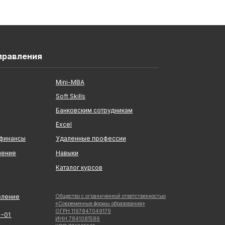
правления
Mini-MBA
Soft Skills
Банковским сотрудникам
Excel
 финансы
Удаленные профессии
ление
Навыки
Каталог курсов
вление
Общество с ограниченной ответственностью
«Современные формы образования»
ОГРН 1197847049179
5−01
ИНН 7841081586