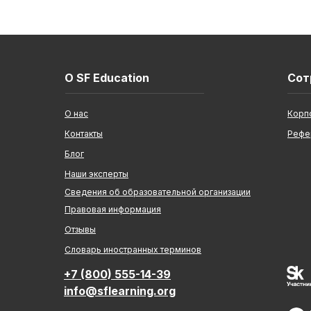
О SF Education
Сот
О нас
Корп
Контакты
Рефе
Блог
Наши эксперты
Сведения об образовательной организации
Правовая информация
Отзывы
Cловарь иностранных терминов
+7 (800) 555-14-39
info@sflearning.org