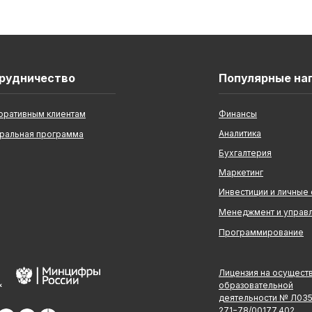
рудничество
Популярные на
оративным клиентам
Финансы
Аналитика
ральная программа
Бухгалтерия
Маркетинг
Инвестиции и личные
Менеджмент и управ
Программирование
Лицензия на осущест
образовательной
деятельности № Л03
271−78/00177 402