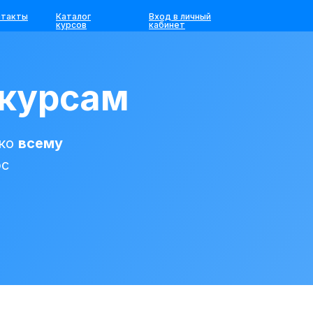
нтакты
Каталог
Вход в личный
курсов
кабинет
 курсам
 ко
всему
рс