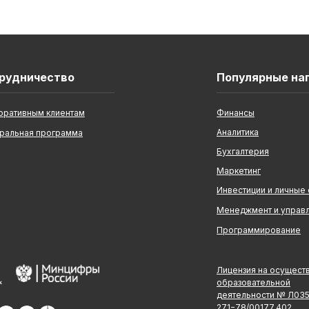
рудничество
Популярные на
оративным клиентам
Финансы
Аналитика
ральная программа
Бухгалтерия
Маркетинг
Инвестиции и личные
Менеджмент и управ
Программирование
Лицензия на осущест
образовательной
деятельности № Л03
271−78/00177 402