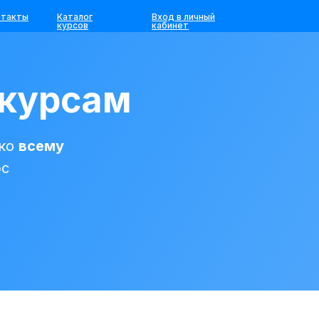
нтакты
Каталог
Вход в личный
курсов
кабинет
 курсам
 ко
всему
рс