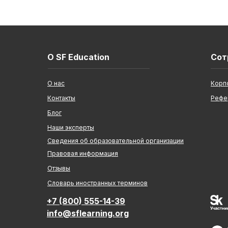
О SF Education
Сот
О нас
Корп
Контакты
Рефе
Блог
Наши эксперты
Сведения об образовательной организации
Правовая информация
Отзывы
Cловарь иностранных терминов
+7 (800) 555-14-39
info@sflearning.org