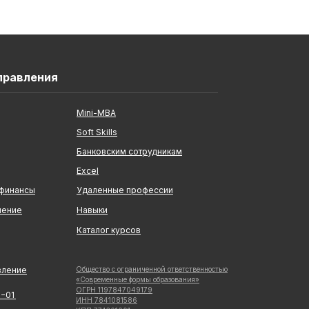
правления
Mini-MBA
Soft Skills
Банковским сотрудникам
Excel
 финансы
Удаленные профессии
ление
Навыки
Каталог курсов
вление
Общество с ограниченной ответственностью
«Современные формы образования»
ОГРН 1197847049179
5−01
ИНН 7841081586