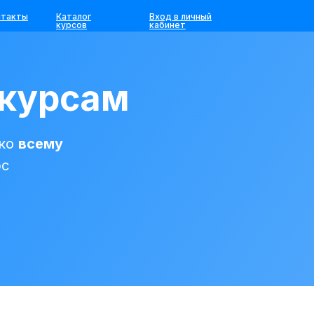
нтакты
Каталог
Вход в личный
курсов
кабинет
 курсам
 ко
всему
рс