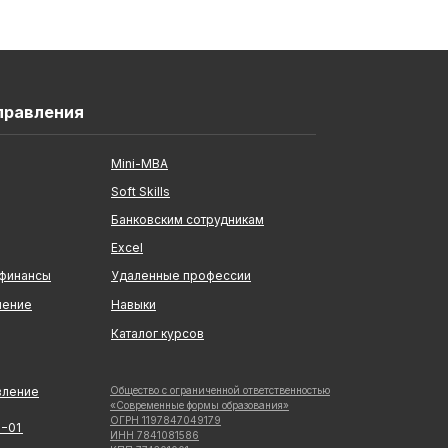
правления
Mini-MBA
Soft Skills
Банковским сотрудникам
Excel
 финансы
Удаленные профессии
ление
Навыки
Каталог курсов
вление
Общество с ограниченной ответственностью
«Современные формы образования»
ОГРН 1197847049179
5−01
ИНН 7841081586