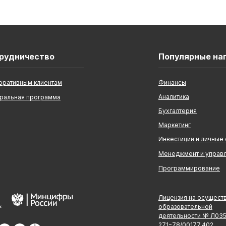
рудничество
Популярные на
оративным клиентам
Финансы
Аналитика
ральная программа
Бухгалтерия
Маркетинг
Инвестиции и личные
Менеджмент и управ
Программирование
Лицензия на осущест
образовательной
деятельности № Л03
271−78/00177 402