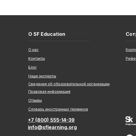
О SF Education
Сот
О нас
Корп
Контакты
Рефе
Блог
Наши эксперты
Сведения об образовательной организации
Правовая информация
Отзывы
Cловарь иностранных терминов
+7 (800) 555-14-39
info@sflearning.org