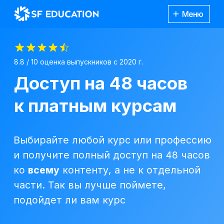
Меню
8.8 / 10 оценка выпускников с 2020 г.
Доступ на 48 часов
к платным курсам
Выбирайте любой курс или профессию
и получите полный доступ на 48 часов
ко
всему
контенту, а не к отдельной
части. Так вы лучше поймете,
подойдет ли вам курс
Получить консультацию
Каталог
курсов