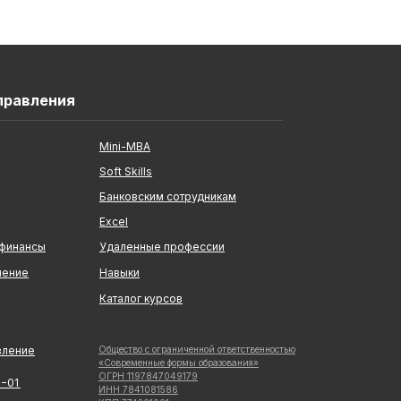
правления
Mini-MBA
Soft Skills
Банковским сотрудникам
Excel
 финансы
Удаленные профессии
ление
Навыки
Каталог курсов
вление
Общество с ограниченной ответственностью
«Современные формы образования»
ОГРН 1197847049179
5−01
ИНН 7841081586