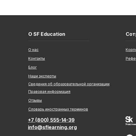
О SF Education
Сот
О нас
Корп
Контакты
Рефе
Блог
Наши эксперты
Сведения об образовательной организации
Правовая информация
Отзывы
Cловарь иностранных терминов
+7 (800) 555-14-39
info@sflearning.org