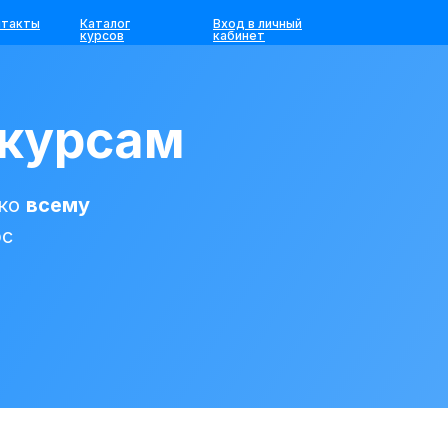
нтакты
Каталог
Вход в личный
курсов
кабинет
 курсам
 ко
всему
рс