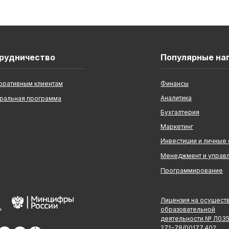
рудничество
Популярные на
оративным клиентам
Финансы
Аналитика
ральная программа
Бухгалтерия
Маркетинг
Инвестиции и личные
Менеджмент и управ
Программирование
Лицензия на осущест
образовательной
деятельности № Л03
271−78/00177 402